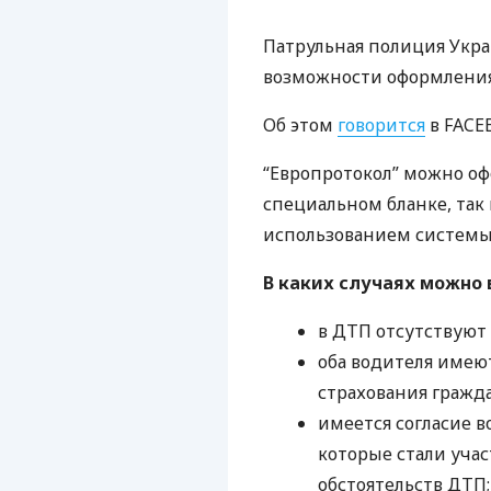
Патрульная полиция Укр
возможности оформления 
Об этом
говорится
в
FACE
“Европротокол” можно оф
специальном бланке, так 
использованием системы
В каких случаях можно 
в
ДТП
отсутствуют
оба водителя имею
страхования гражд
имеется согласие 
которые стали уча
обстоятельств
ДТП
;