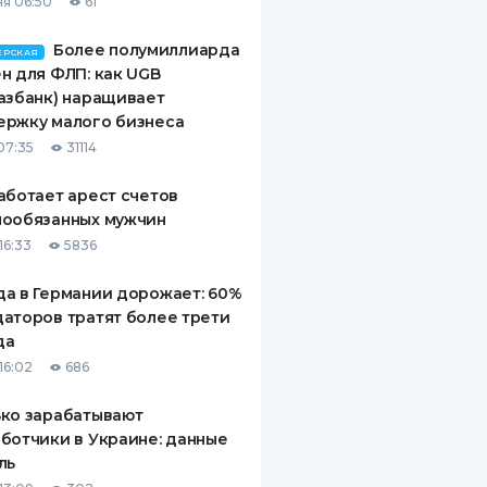
я 06:50
61
Более полумиллиарда
ЕРСКАЯ
н для ФЛП: как UGB
азбанк) наращивает
ержку малого бизнеса
07:35
31114
аботает арест счетов
нообязанных мужчин
16:33
5836
а в Германии дорожает: 60%
аторов тратят более трети
да
16:02
686
ко зарабатывают
ботчики в Украине: данные
ль