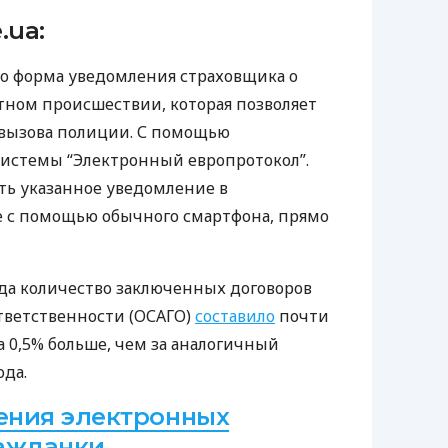
.ua:
то форма уведомления страховщика о
ном происшествии, которая позволяет
вызова полиции. С помощью
истемы “Электронный европротокол”.
ь указанное уведомление в
 с помощью обычного смартфона, прямо
года количество заключенных договоров
тветственности (
ОСАГО
)
составило
почти
на 0,5% больше, чем за аналогичный
ода.
ения электронных
ражданки