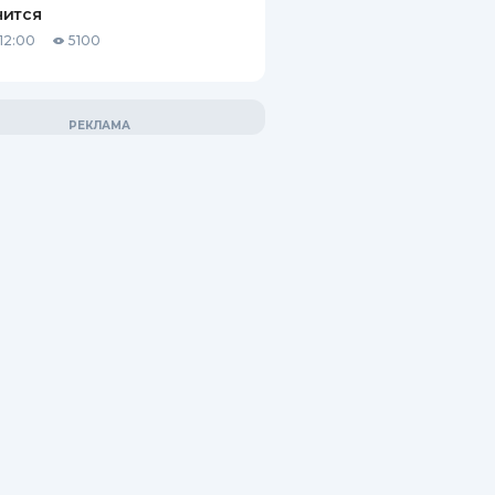
нится
12:00
5100