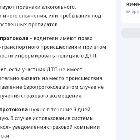
изме
твуют признаки алкогольного,
Вчера 
и иного опьянения, или пребывания под
рственных препаратов.
опротокола
– водители имеют право
-транспортного происшествия и при этом
нности информировать полицию о
ДТП
.
ует
, если участник
ДТП
не имеет
ательно вызвать на место происшествия
тавление Европротокола в этом случае не
лучения страхового возмещения.
опротокола
нужно в течение 3 дней
вую. В случае использования системы
кол» уведомления страховой компании
ски.