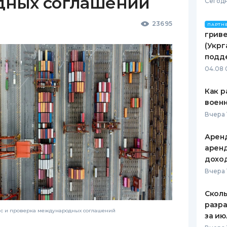
дных соглашений
Сегодн
23695
ПАРТН
гриве
(Укрг
подд
04.08 
Как р
воен
Вчера 
Аренд
аренд
дохо
Вчера 
Сколь
разра
нс и проверка международных соглашений
за ию