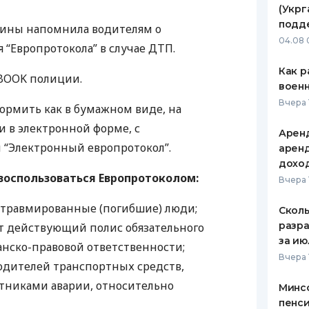
(Укрг
ЕЖЕМЕСЯЧНЫЙ ОБЗОР
ПУТЕВО
подд
аины напомнила водителям о
КЕШБЭКА
СТРАХО
04.08 
“Европротокола” в случае
ДТП
.
ПУТЕВОДИТЕЛИ ПО
ВСЕ СТ
Как р
BOOK
полиции.
БАНКОВСКИМ КАРТАМ
воен
СТРАХО
Вчера 
ормить как в бумажном виде, на
ОТЗЫВЫ
и в электронной форме, с
КОМПАН
Аренд
 “Электронный европротокол”.
аренд
ДОСТАВ
дохо
воспользоваться Европротоколом:
Вчера 
КОНТАК
 травмированные (погибшие) люди;
Сколь
разра
т действующий полис обязательного
за ию
анско-правовой ответственности;
Вчера 
водителей транспортных средств,
стниками аварии, относительно
Минс
пенси