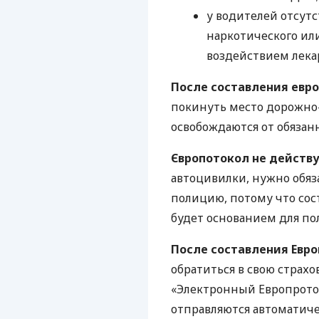
у водителей отсутс
наркотического ил
воздействием лека
После составления евр
покинуть место дорожно
освобождаются от обяза
Європотокол не действ
автоцивилки, нужно обяз
полицию, потому что сос
будет основанием для по
После составления Евр
обратиться в свою страхо
«Электронный Европрото
отправляются автоматиче