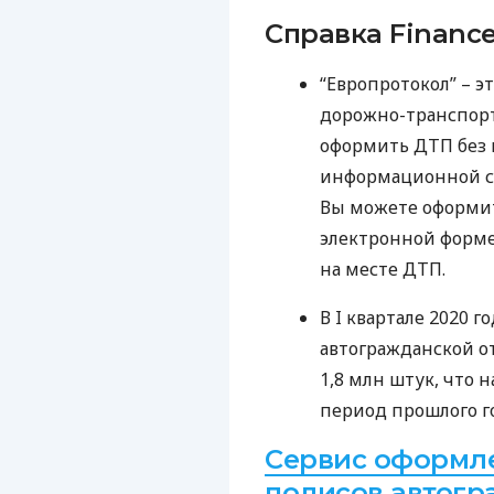
Справка Finance
“Европротокол” – э
дорожно-транспорт
оформить
ДТП
без 
информационной с
Вы можете оформит
электронной форме
на месте
ДТП
.
В I квартале 2020 
автогражданской о
1,8 млн штук, что 
период прошлого г
Сервис оформл
полисов автог