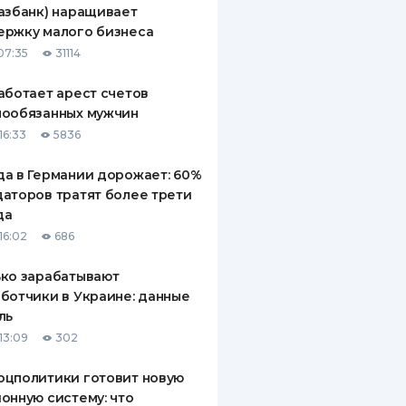
азбанк) наращивает
ДИТЕЛИ ПО
ержку малого бизнеса
ВАНИЮ
07:35
31114
РАХОВЫЕ ПОЛИСЫ
аботает арест счетов
нообязанных мужчин
ВЫЕ КОМПАНИИ
16:33
5836
 О СТРАХОВЫХ
ИЯХ
а в Германии дорожает: 60%
аторов тратят более трети
КА И ОПЛАТА
да
16:02
686
ТЫ
ко зарабатывают
ботчики в Украине: данные
ль
13:09
302
оцполитики готовит новую
онную систему: что