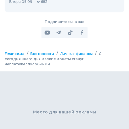
Вчера 09:09
683
Подпишитесь на нас
/
/
/
Finance.ua
Все новости
Личные финансы
С
сегодняшнего дня мелкие монеты станут
неплатежеспособными
Место для вашей рекламы