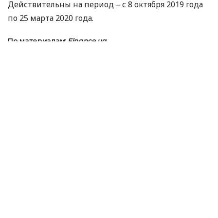
Действительны на период – с 8 октября 2019 года
по 25 марта 2020 года.
По материалам:
Finance.ua
ПОДЕЛИТЬСЯ НОВОСТЬЮ
Коротко о главном за день в email
рассылке finance.ua
Ваш email
/
/
/
Finance.ua
Все новости
Личные финансы
SkyUp
снизил цены на рейсы из Киева в Италию