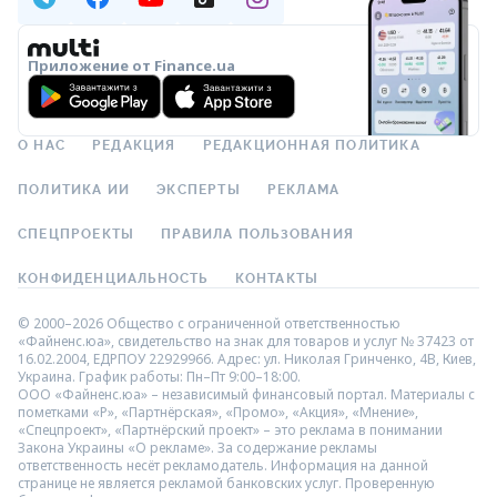
Приложение от Finance.ua
О НАС
РЕДАКЦИЯ
РЕДАКЦИОННАЯ ПОЛИТИКА
ПОЛИТИКА ИИ
ЭКСПЕРТЫ
РЕКЛАМА
СПЕЦПРОЕКТЫ
ПРАВИЛА ПОЛЬЗОВАНИЯ
КОНФИДЕНЦИАЛЬНОСТЬ
КОНТАКТЫ
© 2000–2026 Общество с ограниченной ответственностью
«Файненс.юа», свидетельство на знак для товаров и услуг № 37423 от
16.02.2004, ЕДРПОУ 22929966. Адрес: ул. Николая Гринченко, 4В, Киев,
Украина. График работы: Пн–Пт 9:00–18:00.
ООО «Файненс.юа» – независимый финансовый портал. Материалы с
пометками «Р», «Партнёрская», «Промо», «Акция», «Мнение»,
«Спецпроект», «Партнёрский проект» – это реклама в понимании
Закона Украины «О рекламе». За содержание рекламы
ответственность несёт рекламодатель. Информация на данной
странице не является рекламой банковских услуг. Проверенную