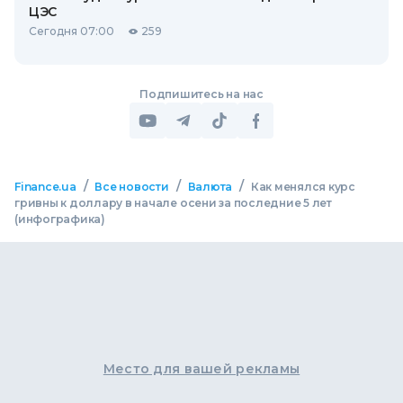
ЦЭС
Сегодня 07:00
259
Подпишитесь на нас
/
/
/
Finance.ua
Все новости
Валюта
Как менялся курс
гривны к доллару в начале осени за последние 5 лет
(инфографика)
Место для вашей рекламы