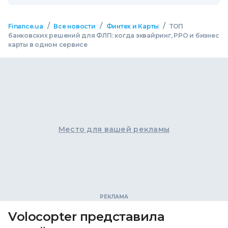
/
/
/
Finance.ua
Все новости
Финтех и Карты
ТОП
банковских решений для ФЛП: когда эквайринг, РРО и бизнес
карты в одном сервисе
Место для вашей рекламы
Volocopter представила