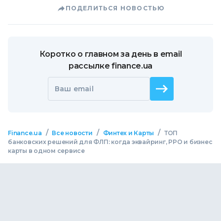
ПОДЕЛИТЬСЯ НОВОСТЬЮ
Коротко о главном за день в email
рассылке finance.ua
Ваш email
/
/
/
Finance.ua
Все новости
Финтех и Карты
ТОП
банковских решений для ФЛП: когда эквайринг, РРО и бизнес
карты в одном сервисе