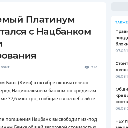
емый Платинум
ТАКЖЕ
тался с Нацбанком
Прави
подде
м
блоки
07.08 1
рования
Стоит
озит
712
депо
06.08 
 Банк (Киев) в октябре окончательно
Общи
перед Национальным банком по кредитам
креди
е 37,6 млн грн, сообщается на веб-сайте
соста
06.08 
ле погашения Нацбанк высвободит из-под
НБУ п
тинум Банка общей залоговой стоимостью
закр