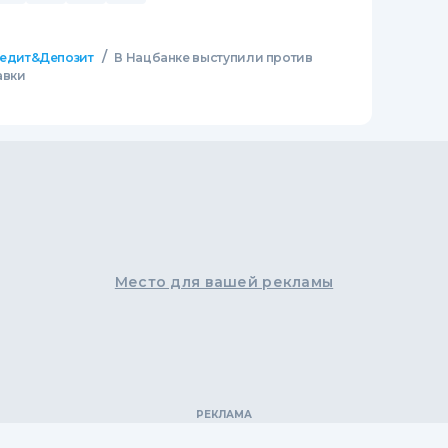
/
едит&Депозит
В Нацбанке выступили против
авки
Место для вашей рекламы