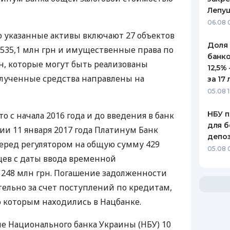
Лепу
06.08 
о указанные активы включают 27 объектов
Доля
535,1 млн грн и имущественные права по
банко
рн, которые могут быть реализованы
12,5%
олученные средства направлены на
за 17 
05.08 1
НБУ п
о с начала 2016 года и до введения в банк
для б
и 11 января 2017 года Платинум Банк
депо
еред регулятором на общую сумму 429
05.08 
яцев с даты ввода временной
248 млн грн. Погашение задолженности
ельно за счет поступлений по кредитам,
 которым находились в Нацбанке.
ие Национального банка Украины (
НБУ
) 10