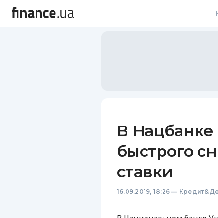
В
В
Л
А
Н
В Нацбанке
С
быстрого с
П
ставки
Т
16.09.2019, 18:26
—
Кредит&Де
Р