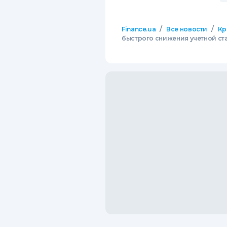
/
/
Finance.ua
Все новости
Кр
быстрого снижения учетной ст