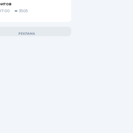
зитов
07:00
3505