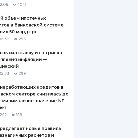
12:06
4041
ДИТЕЛИ ПО
ВАНИЮ
й объем ипотечных
тов в банковской системе
РАХОВЫЕ ПОЛИСЫ
вил 50 млрд грн
06:32
296
ВЫЕ КОМПАНИИ
овысил ставку из-за риска
 О СТРАХОВЫХ
ИЯХ
епления инфляции —
шинский
КА И ОПЛАТА
05:33
299
ТЫ
 неработающих кредитов в
вском секторе снизилась до
 - минимальное значение NPL
лет
2:12
188
редлагает новые правила
езналичных расчетов и