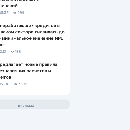
шинский
05:33
299
 неработающих кредитов в
вском секторе снизилась до
 - минимальное значение NPL
лет
2:12
188
редлагает новые правила
езналичных расчетов и
зитов
07:00
3505