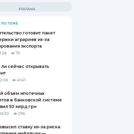
 ПО ТЕМЕ
тельство готовит пакет
ржки аграриев из-за
рования экспорта
1:28
75
 ли сейчас открывать
зит
12:06
4041
й объем ипотечных
тов в банковской системе
вил 50 млрд грн
06:32
296
овысил ставку из-за риска
епления инфляции —