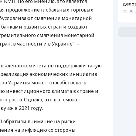
ен
КМП
. По его мнению, это является
депо
ая продолжение глобальных торговых
05.08 
обусловливают смягчение монетарной
банками развитых стран и создают
стремительного смягчения монетарной
ран, в частности и в Украине”, –
емь членов комитета не поддержали такую
о реализация экономических инициатив
ров Украины может способствовать
ю инвестиционного климата в стране и
о роста. Однако, это все сможет
у аж в 2021 году.
П
обратили внимание на риски
ления на инфляцию со стороны