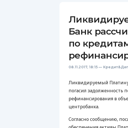
Ликвидиру
Банк рассчи
по кредита
рефинанси
08.11.2017, 18:15
—
Кредит&Деп
Ликвидируемый Платинум
погасил задолженность 
рефинансирования в объем
центробанка.
Согласно сообщению, пос
обеспечения активы Пла