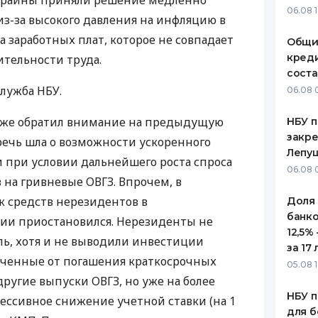
краины приняли решение медленно
06.08 
из-за высокого давления на инфляцию в
ЕЖЕМЕСЯЧНЫЙ ОБЗОР
ПУТЕВО
КЕШБЭКА
СТРАХО
та заработных плат, которое не совпадает
Общи
креди
тельности труда.
ПУТЕВОДИТЕЛИ ПО
ВСЕ СТ
соста
БАНКОВСКИМ КАРТАМ
служба
НБУ
.
06.08 
СТРАХО
же обратил внимание на предыдущую
НБУ п
ОТЗЫВЫ
КОМПАН
закр
 речь шла о возможности ускоренного
Лепу
 при условии дальнейшего роста спроса
ДОСТАВ
06.08 
в на гривневые
ОВГЗ
. Впрочем, в
КОНТАК
 средств нерезидентов в
Доля
банко
ции приостановился. Нерезиденты не
12,5%
ь, хотя и не выводили инвестиции
за 17 
ученные от погашения краткосрочных
05.08 1
 другие выпуски
ОВГЗ
, но уже на более
НБУ п
рессивное снижение учетной ставки (на 1
для б