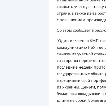
В Национальном банке У
снижать учетную ставку 
стране, а также из-за рос
с повышением производи
Об этом сообщает пресс-
“Один из членов
КМП
так
коммуникацию
НБУ
, где
снижения учетной ставки
со стороны нерезиденто
последние недели приток
государственные облига
наращивали свой портфел
из Украины. Деньги, пол
бумаг, они вкладывали в
длинные сроки. Более аг