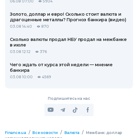
06.08 07:00
5904
Золото, доллар и евро! Сколько стоит валюта и
драгоценные металлы? Прогноз банкира (видео)
03.08 14:40
870
Сколько валюты продал НБУ продал на межбанке
в июле
03.08 12:12
376
Чего ждать от курса этой недели — мнение
банкира
03.08 10:00
4569
Подпишитесь на нас
/
/
/
Finance.ua
Все новости
Валюта
Межбанк: доллар