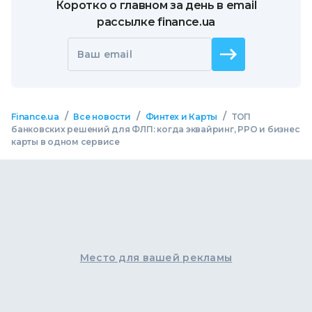
Коротко о главном за день в email
рассылке finance.ua
Ваш email
/
/
/
Finance.ua
Все новости
Финтех и Карты
ТОП
банковских решений для ФЛП: когда эквайринг, РРО и бизнес
карты в одном сервисе
Место для вашей рекламы