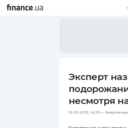
В
В
Л
А
Н
Эксперт на
С
подорожани
П
несмотря н
Т
10.09.2019, 14:29
—
Энергетика
Р