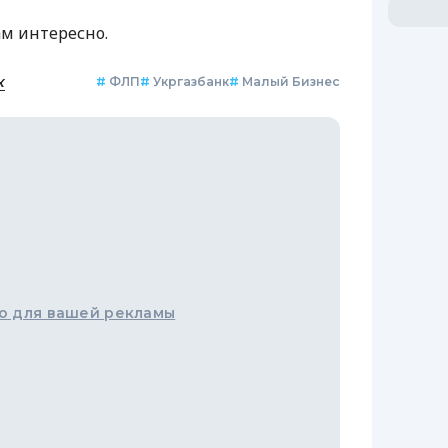
ам интересно.
к
#
ФЛП
#
Укргазбанк
#
Малый Бизнес
о для вашей рекламы