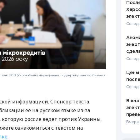
После
Херсо
элект
Сегодн
Анома
энерг
сдел
Сегодн
Цены 
 как UGB (Укргазбанк) наращивает поддержку малого бизнеса
после
Сегодн
Внеш
ской информацией. Спонсор текста
элект
бликации ее на русском языке из-за
прев
которую россия ведет против Украины.
Вчера 
ожете ознакомиться с текстом на
лке
.