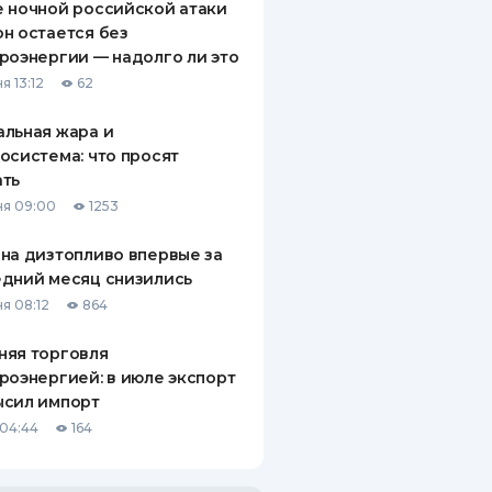
 ночной российской атаки
н остается без
роэнергии — надолго ли это
я 13:12
62
льная жара и
осистема: что просят
ать
я 09:00
1253
на дизтопливо впервые за
дний месяц снизились
я 08:12
864
няя торговля
роэнергией: в июле экспорт
ысил импорт
04:44
164