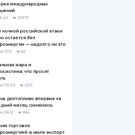
ерка международных
ДИТЕЛИ ПО
ашений
ВАНИЮ
15:40
29975
РАХОВЫЕ ПОЛИСЫ
 ночной российской атаки
н остается без
ВЫЕ КОМПАНИИ
роэнергии — надолго ли это
 О СТРАХОВЫХ
я 13:12
62
ИЯХ
льная жара и
КА И ОПЛАТА
осистема: что просят
ать
ТЫ
я 09:00
1253
на дизтопливо впервые за
дний месяц снизились
я 08:12
864
няя торговля
роэнергией: в июле экспорт