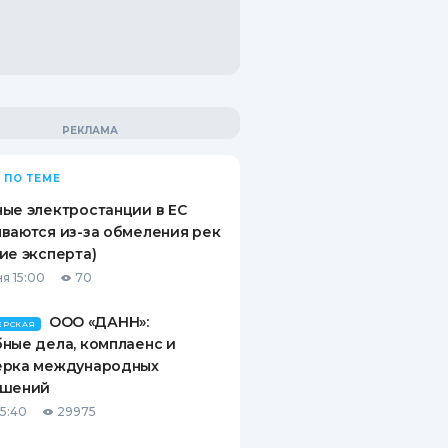
 ПО ТЕМЕ
ые электростанции в ЕС
ваются из-за обмеления рек
ие эксперта)
я 15:00
70
ООО «ДАНН»:
ЕРСКАЯ
ные дела, комплаенс и
ерка международных
ашений
15:40
29975