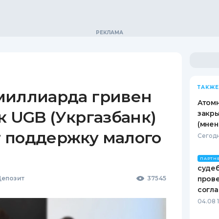
ТАКЖЕ
миллиарда гривен
Атомн
к UGB (Укргазбанк)
закры
(мнен
 поддержку малого
Сегодн
ПАРТН
судеб
епозит
37545
пров
согл
04.08 