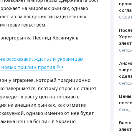
ы позволяет импортерам сдерживать рост
пров
дорожает на мировых рынках, однако
ЕЖЕМЕСЯЧНЫЙ ОБЗОР
ПУТЕВО
согл
КЕШБЭКА
СТРАХО
ает из-за введения заградительных
04.08 
м правительством.
ПУТЕВОДИТЕЛИ ПО
ВСЕ СТ
После
БАНКОВСКИМ КАРТАМ
Херсо
 энергорынка Леонид Косянчук в
СТРАХО
элект
ОТЗЫВЫ
Сегодн
КОМПАН
не рассказали, ждать ли украинцам
Анома
а новых пошлин против РФ
ДОСТАВ
энерг
сдел
езон у аграриев, который традиционно
КОНТАК
Сегодн
же завершается, поэтому спрос не станет
риведет к росту цен на топливо в
Цены 
после
ция на внешних рынках, как отметил
Сегодн
сказуемой, однако именно от нее будет
амика цен на бензин в Украине.
Внеш
элект