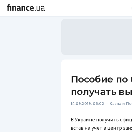
В
В
Л
А
Н
Пособие по 
С
получать в
П
14.09.2019, 06:02
—
Казна и П
Т
Р
В Украине получить офиц
встав на учет в центр за