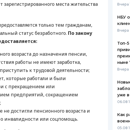
т зарегистрированного места жительства
Вчера 
ЕЖЕМЕСЯЧНЫЙ ОБЗОР
ПУТЕВО
КЕШБЭКА
СТРАХО
НБУ 
клиен
предоставляется только тем гражданам,
ПУТЕВОДИТЕЛИ ПО
ВСЕ СТ
Вчера 
льный статус безработного.
БАНКОВСКИМ КАРТАМ
По закону
СТРАХО
едоставляется:
Топ-5
приви
ОТЗЫВЫ
ного возраста до назначения пенсии,
КОМПАН
преим
тствия работы не имеют заработка,
ныне 
ДОСТАВ
 приступить к трудовой деятельности;
Вчера 
т, которые работали и были
КОНТАК
Новые
зи с прекращением или
забло
ием предприятий, сокращением
уже в
;
06.08 1
е не достигли пенсионного возраста и
Как р
о инвалидности или соцпомощь.
воен
05.08 1