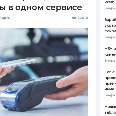
Premi
ы в одном сервисе
Вчера 
 Карты
22018
Зараб
украи
сокра
Вчера 
НБУ 
клиен
Вчера 
Топ-5
приви
преим
ныне 
Вчера 
Новые
забло