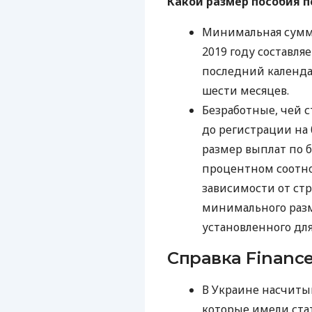
Какой размер пособия п
Минимальная сумма
2019 году составля
последний календа
шести месяцев.
Безработные, чей с
до регистрации на
размер выплат по 
процентном соотно
зависимости от стр
минимального разм
установленного для
Справка Finance
В Украине насчитыв
которые имели ста