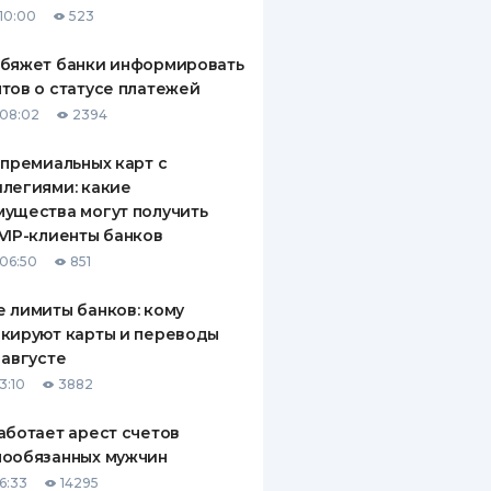
10:00
523
ДИТЕЛИ ПО
ВАНИЮ
обяжет банки информировать
тов о статусе платежей
РАХОВЫЕ ПОЛИСЫ
08:02
2394
ВЫЕ КОМПАНИИ
 премиальных карт с
легиями: какие
 О СТРАХОВЫХ
ИЯХ
ущества могут получить
VIP-клиенты банков
КА И ОПЛАТА
06:50
851
ТЫ
 лимиты банков: кому
кируют карты и переводы
 августе
3:10
3882
аботает арест счетов
нообязанных мужчин
6:33
14295