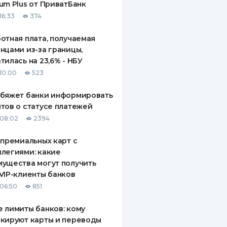
um Plus от ПриватБанк
16:33
374
отная плата, получаемая
нцами из-за границы,
тилась на 23,6% - НБУ
10:00
523
обяжет банки информировать
тов о статусе платежей
08:02
2394
 премиальных карт с
легиями: какие
ущества могут получить
VIP-клиенты банков
06:50
851
 лимиты банков: кому
кируют карты и переводы