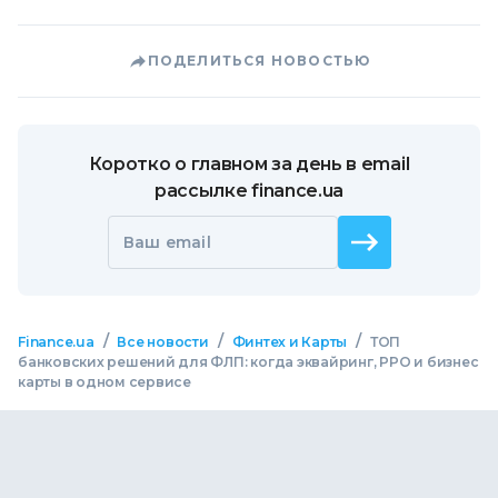
ПОДЕЛИТЬСЯ НОВОСТЬЮ
Коротко о главном за день в email
рассылке finance.ua
Ваш email
/
/
/
Finance.ua
Все новости
Финтех и Карты
ТОП
банковских решений для ФЛП: когда эквайринг, РРО и бизнес
карты в одном сервисе