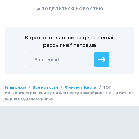
ПОДЕЛИТЬСЯ НОВОСТЬЮ
Коротко о главном за день в email
рассылке finance.ua
Ваш email
/
/
/
Finance.ua
Все новости
Финтех и Карты
ТОП
банковских решений для ФЛП: когда эквайринг, РРО и бизнес
карты в одном сервисе