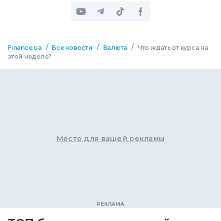
/
/
/
Finance.ua
Все новости
Валюта
Что ждать от курса на
этой неделе?
Место для вашей рекламы