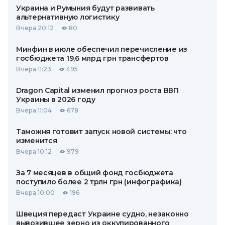
Украина и Румыния будут развивать
альтернативную логистику
Вчера 20:12
80
Минфин в июле обеспечил перечисление из
госбюджета 19,6 млрд грн трансфертов
Вчера 11:23
495
Dragon Capital изменил прогноз роста ВВП
Украины в 2026 году
Вчера 11:04
678
Таможня готовит запуск новой системы: что
изменится
Вчера 10:12
979
За 7 месяцев в общий фонд госбюджета
поступило более 2 трлн грн (инфографика)
Вчера 10:00
196
Швеция передаст Украине судно, незаконно
вывозившее зерно из оккупированного