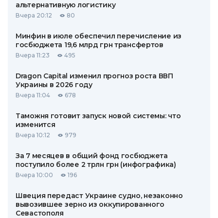
альтернативную логистику
Вчера 20:12
80
Минфин в июле обеспечил перечисление из
госбюджета 19,6 млрд грн трансфертов
Вчера 11:23
495
Dragon Capital изменил прогноз роста ВВП
Украины в 2026 году
Вчера 11:04
678
Таможня готовит запуск новой системы: что
изменится
Вчера 10:12
979
За 7 месяцев в общий фонд госбюджета
поступило более 2 трлн грн (инфографика)
Вчера 10:00
196
Швеция передаст Украине судно, незаконно
вывозившее зерно из оккупированного
Севастополя