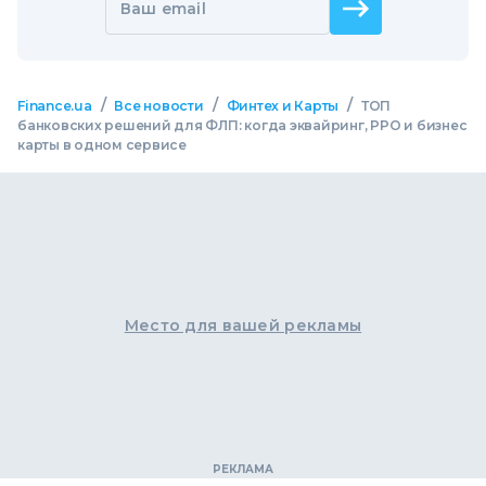
Ваш email
/
/
/
Finance.ua
Все новости
Финтех и Карты
ТОП
банковских решений для ФЛП: когда эквайринг, РРО и бизнес
карты в одном сервисе
Место для вашей рекламы