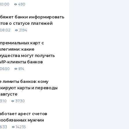
10:00
490
ДИТЕЛИ ПО
ВАНИЮ
обяжет банки информировать
тов о статусе платежей
РАХОВЫЕ ПОЛИСЫ
08:02
2194
ВЫЕ КОМПАНИИ
 премиальных карт с
легиями: какие
 О СТРАХОВЫХ
ИЯХ
ущества могут получить
VIP-клиенты банков
КА И ОПЛАТА
06:50
814
ТЫ
 лимиты банков: кому
кируют карты и переводы
 августе
3:10
3730
аботает арест счетов
нообязанных мужчин
6:33
14235