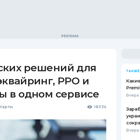
ских решений для
ТАКЖЕ
эквайринг, РРО и
Какие
Premi
ы в одном сервисе
Вчера 
 Карты
18334
Зараб
украи
сокра
Вчера 