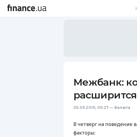
В
В
Л
А
Н
Межбанк: к
С
расширится
П
05.09.2019, 09:27
—
Валюта
Т
Р
В четверг на поведение
факторы: