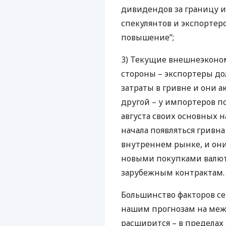
дивидендов за границу и
спекулянтов и экспортеро
повышение”;
3) Текущие внешнеэконо
стороны – экспортеры д
затраты в гривне и они а
другой – у импортеров п
августа своих основных 
начала появляться гривн
внутреннем рынке, и они
новыми покупками валют
зарубежным контрактам. Э
Большинство факторов се
нашим прогнозам на межб
расширится – в пределах д