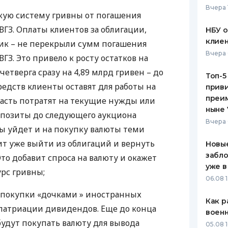
Вчера 
скую систему гривны от погашения
ЕЖЕМЕСЯЧНЫЙ ОБЗОР
ПУТЕВО
КЕШБЭКА
СТРАХО
ВГЗ
. Оплаты клиентов за облигации,
НБУ 
клиен
ик – не перекрыли сумм погашения
ПУТЕВОДИТЕЛИ ПО
ВСЕ СТ
Вчера 
ВГЗ
. Это привело к росту остатков на
БАНКОВСКИМ КАРТАМ
СТРАХО
четверга сразу на 4,89 млрд гривен – до
Топ-5
средств клиенты оставят для работы на
приви
ОТЗЫВЫ
КОМПАН
преим
часть потратят на текущие нужды или
ныне 
епозиты до следующего аукциона
ДОСТАВ
Вчера 
ы уйдет и на покупку валюты теми
КОНТАК
т уже выйти из облигаций и вернуть
Новые
забло
Это добавит спроса на валюту и окажет
уже в
урс гривны;
06.08 1
 покупки «дочками » иностранных
Как р
патриации дивидендов. Еще до конца
воен
удут покупать валюту для вывода
05.08 1