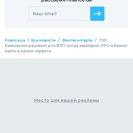
Ваш email
/
/
/
Finance.ua
Все новости
Финтех и Карты
ТОП
банковских решений для ФЛП: когда эквайринг, РРО и бизнес
карты в одном сервисе
Место для вашей рекламы