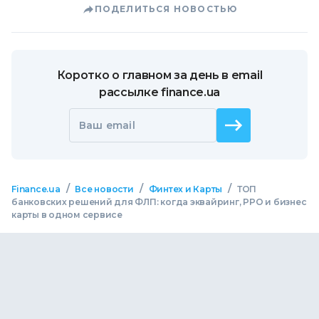
ПОДЕЛИТЬСЯ НОВОСТЬЮ
Коротко о главном за день в email
рассылке finance.ua
Ваш email
/
/
/
Finance.ua
Все новости
Финтех и Карты
ТОП
банковских решений для ФЛП: когда эквайринг, РРО и бизнес
карты в одном сервисе