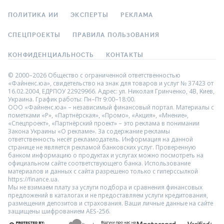
ПОЛИТИКА ИИ
ЭКСПЕРТЫ
РЕКЛАМА
СПЕЦПРОЕКТЫ
ПРАВИЛА ПОЛЬЗОВАНИЯ
КОНФИДЕНЦИАЛЬНОСТЬ
КОНТАКТЫ
© 2000–2026 Общество с ограниченной ответственностью
«Файненс.юа», свидетельство на знак для товаров и услуг № 37423 от
16.02.2004, ЕДРПОУ 22929966. Адрес: ул. Николая Гринченко, 4В, Киев,
Украина. График работы: Пн–Пт 9:00–18:00.
ООО «Файненс.юа» – независимый финансовый портал. Материалы с
пометками «Р», «Партнёрская», «Промо», «Акция», «Мнение»,
«Спецпроект», «Партнёрский проект» – это реклама в понимании
Закона Украины «О рекламе». За содержание рекламы
ответственность несёт рекламодатель. Информация на данной
странице не является рекламой банковских услуг. Проверенную
банком информацию о продуктах и услугах можно посмотреть на
официальном сайте соответствующего банка. Использование
материалов и данных с сайта разрешено только с гиперссылкой
https://finance.ua.
Мы не взимаем плату за услуги подбора и сравнения финансовых
предложений в каталогах и не предоставляем услуги кредитования,
размещения депозитов и страхования. Ваши личные данные на сайте
защищены шифрованием AES-256.