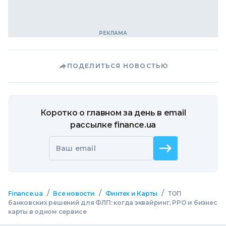
ПОДЕЛИТЬСЯ НОВОСТЬЮ
Коротко о главном за день в email
рассылке finance.ua
Ваш email
/
/
/
Finance.ua
Все новости
Финтех и Карты
ТОП
банковских решений для ФЛП: когда эквайринг, РРО и бизнес
карты в одном сервисе