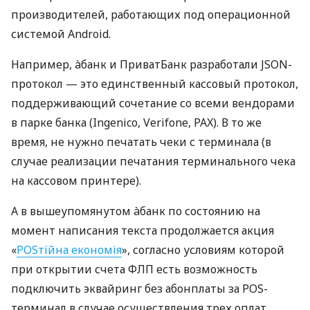
производителей, работающих под операционной
системой Android.
Например, àбанк и ПриватБанк разработали JSON-
протокол — это единственный кассовый протокол,
поддерживающий сочетание со всеми вендорами
в парке банка (Ingenico, Verifone, PAX). В то же
время, не нужно печатать чеки с терминала (в
случае реализации печатания терминального чека
на кассовом принтере).
А в вышеупомянутом àбанк по состоянию на
момент написания текста продолжается акция
«
POSтійна економія
», согласно условиям которой
при открытии счета ФЛП есть возможность
подключить эквайринг без абонплаты за POS-
терминал в случае осуществления трех оплат