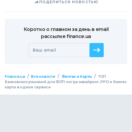
ПОДЕЛИТЬСЯ НОВОСТЬЮ
Коротко о главном за день в email
рассылке finance.ua
Ваш email
/
/
/
Finance.ua
Все новости
Финтех и Карты
ТОП
банковских решений для ФЛП: когда эквайринг, РРО и бизнес
карты в одном сервисе