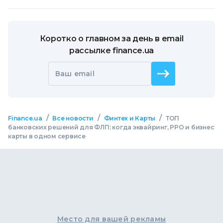
Коротко о главном за день в email
рассылке finance.ua
Ваш email
/
/
/
Finance.ua
Все новости
Финтех и Карты
ТОП
банковских решений для ФЛП: когда эквайринг, РРО и бизнес
карты в одном сервисе
Место для вашей рекламы