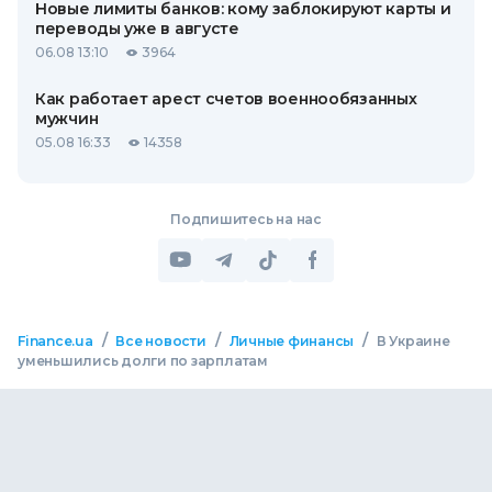
Новые лимиты банков: кому заблокируют карты и
переводы уже в августе
06.08 13:10
3964
Как работает арест счетов военнообязанных
мужчин
05.08 16:33
14358
Подпишитесь на нас
/
/
/
Finance.ua
Все новости
Личные финансы
В Украине
уменьшились долги по зарплатам