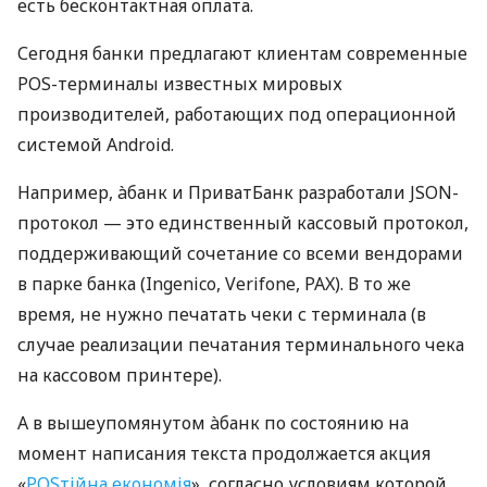
есть бесконтактная оплата.
Сегодня банки предлагают клиентам современные
POS-терминалы известных мировых
производителей, работающих под операционной
системой Android.
Например, àбанк и ПриватБанк разработали JSON-
протокол — это единственный кассовый протокол,
поддерживающий сочетание со всеми вендорами
в парке банка (Ingenico, Verifone, PAX). В то же
время, не нужно печатать чеки с терминала (в
случае реализации печатания терминального чека
на кассовом принтере).
А в вышеупомянутом àбанк по состоянию на
момент написания текста продолжается акция
«
POSтійна економія
», согласно условиям которой