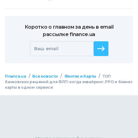
Коротко о главном за день в email
рассылке finance.ua
Ваш email
/
/
/
Finance.ua
Все новости
Финтех и Карты
ТОП
банковских решений для ФЛП: когда эквайринг, РРО и бизнес
карты в одном сервисе