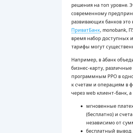
решения на топ уровне. Э
современному предприни
развивающих банков это 
ПриватБанк
, monobank, П
время набор доступных и
тарифы могут существенн
Например, в àбанк объед
бизнес-карту, различные
программным РРО в одном
к счетам и операциям в ф
через web клиент-банк, а
мгновенные платеж
(бесплатно) и счета
независимо от сум
бесплатный вывод 