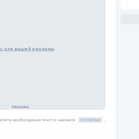
о для вашей рекламы
делите необходимый текст и нажмите
Ctrl+Enter
,