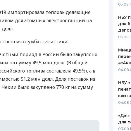
05.08 1
ЕЖЕМЕСЯЧНЫЙ ОБЗОР
ПУТЕВО
2019 импортировала тепловыделяющие
КЕШБЭКА
СТРАХО
НБУ п
ливом для атомных электростанций на
для б
ПУТЕВОДИТЕЛИ ПО
ВСЕ СТ
 долл.
депо
БАНКОВСКИМ КАРТАМ
05.08 
СТРАХО
ственная служба статистики.
Минц
ОТЗЫВЫ
отчетный период в России было закуплено
КОМПАН
пере
ива на сумму 49,5 млн долл. (В общей
«еАкц
ДОСТАВ
ссийского топлива составляла 49,5%), а в
04.08 
мостью 51,2 млн долл. Доля поставок из
КОНТАК
НБУ з
 Чехии было закуплено 770 кг на сумму
печат
квит
04.08 
«Дія»
для с
03.08 1