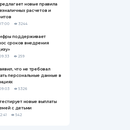
редлагает новые правила
езналичных расчетов и
зитов
07:00
3244
ифры поддерживает
нос сроков внедрения
изу»
09:33
259
аявил, что не требовал
ать персональные данные в
анциях
09:03
5326
 тестирует новые выплаты
емей с детьми
2:41
542