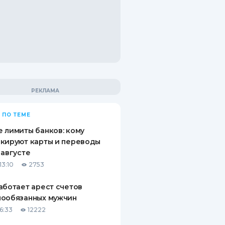
 ПО ТЕМЕ
 лимиты банков: кому
кируют карты и переводы
 августе
13:10
2753
аботает арест счетов
нообязанных мужчин
6:33
12222