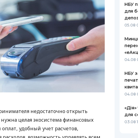
НБУ п
для б
депо
05.08 
Минц
пере
«еАкц
04.08 
НБУ з
печат
квит
04.08 
«Дія»
ринимателя недостаточно открыть
для с
у нужна целая экосистема финансовых
03.08 1
 оплат, удобный учет расчетов,
 расходов, возможность управлять всем