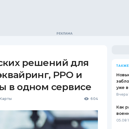
ских решений для
ТАКЖЕ
эквайринг, РРО и
Новые
забло
ы в одном сервисе
уже в
Вчера 
 Карты
604
Как р
воен
05.08 1