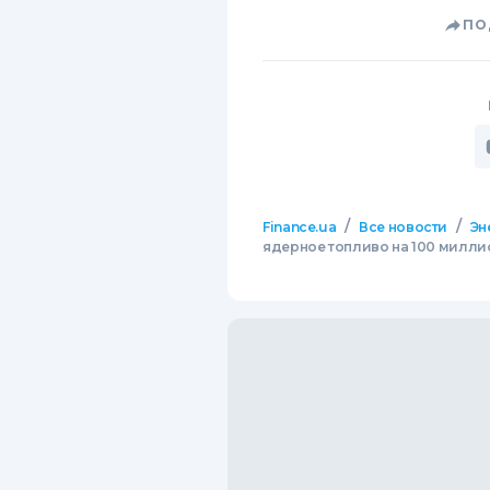
ПО
/
/
Finance.ua
Все новости
Эн
ядерное топливо на 100 милли