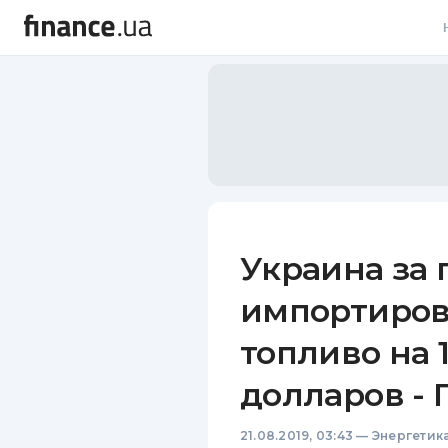
В
В
Л
А
Н
Украина за 
С
импортиров
П
топливо на 
Т
долларов - 
Р
21.08.2019, 03:43
—
Энергетик