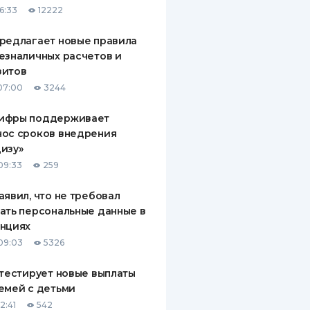
6:33
12222
ДИТЕЛИ ПО
ВАНИЮ
редлагает новые правила
езналичных расчетов и
РАХОВЫЕ ПОЛИСЫ
зитов
07:00
3244
ВЫЕ КОМПАНИИ
ифры поддерживает
 О СТРАХОВЫХ
ИЯХ
нос сроков внедрения
изу»
КА И ОПЛАТА
09:33
259
ТЫ
аявил, что не требовал
ать персональные данные в
анциях
09:03
5326
 тестирует новые выплаты
емей с детьми
2:41
542