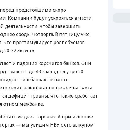
в перед предстоящими скоро
. Компании будут ускоряться в части
ей деятельности, чтобы завершить
зднее среды-четверга. В пятницу уже
т. Это простимулирует рост объемов
 20-22 августа.
отает и падение корсчетов банков. Они
рд гривен – до 43,3 млрд на утро 20
иквидности в банках связано с
ми своих налоговых платежей на счета
тся дефицит гривны, что также сработает
алютном межбанке.
ботать «в две стороны». А при излишке
 торгах — мы увидим
НБУ
с его выкупом