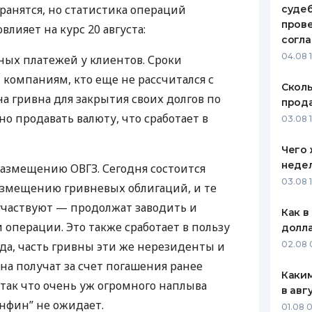
ранятся, но статистика операций
судеб
ЕЖЕМЕСЯЧНЫЙ ОБЗОР
ПУТЕВО
пров
овлияет на курс 20 августа:
КЕШБЭКА
СТРАХО
согл
04.08 
ых платежей у клиентов. Сроки
ПУТЕВОДИТЕЛИ ПО
ВСЕ СТ
 компаниям, кто еще не рассчитался с
БАНКОВСКИМ КАРТАМ
Сколь
СТРАХО
а гривна для закрытия своих долгов по
прода
но продавать валюту, что сработает в
ОТЗЫВЫ
03.08 1
КОМПАН
Чего 
ДОСТАВ
неде
 размещению
ОВГЗ
. Сегодня состоится
03.08 
азмещению гривневых облигаций, и те
КОНТАК
участвуют — продолжат заводить и
Как в
 операции. Это также сработает в пользу
долл
да, часть гривны эти же нерезиденты и
02.08 
на получат за счет погашения ранее
Каким
ак что очень уж огромного наплыва
в авг
нфин” не ожидает.
01.08 0