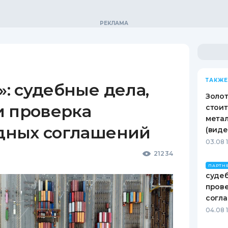
ТАКЖЕ
: судебные дела,
Золот
и проверка
стоит
метал
дных соглашений
(виде
03.08 
21234
ПАРТН
судеб
пров
согл
04.08 