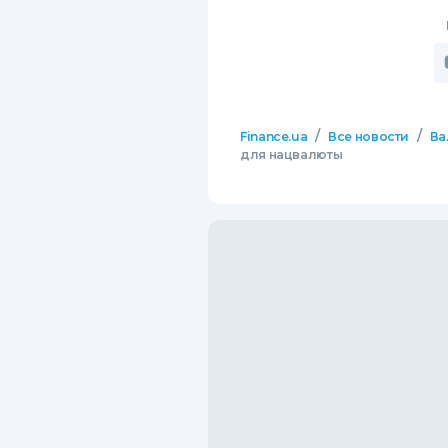
/
/
Finance.ua
Все новости
Ва
для нацвалюты