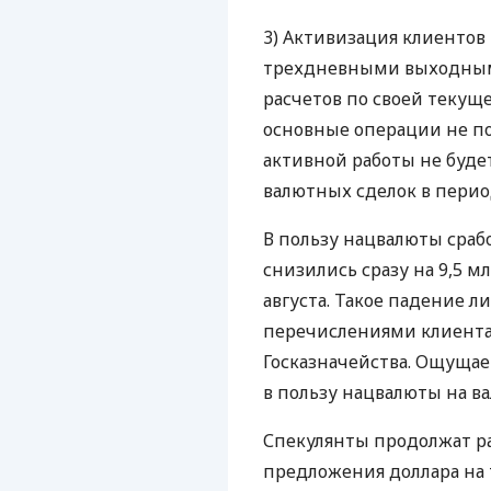
3) Активизация клиенто
трехдневными выходными
расчетов по своей текущ
основные операции не по
активной работы не буде
валютных сделок в период
В пользу нацвалюты сраб
снизились сразу на 9,5 мл
августа. Такое падение л
перечислениями клиента
Госказначейства. Ощущае
в пользу нацвалюты на в
Спекулянты продолжат ра
предложения доллара на