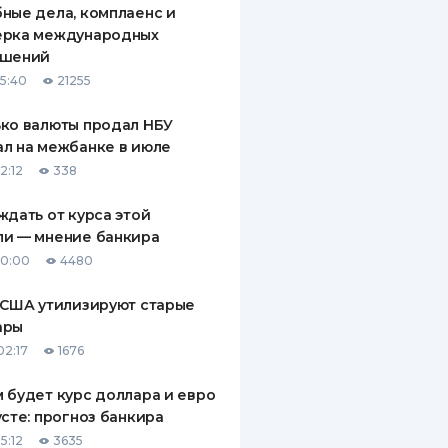
ные дела, комплаенс и
ДИТЕЛИ ПО
ерка международных
ВАНИЮ
ашений
15:40
21255
РАХОВЫЕ ПОЛИСЫ
ко валюты продал НБУ
ВЫЕ КОМПАНИИ
л на межбанке в июле
 О СТРАХОВЫХ
2:12
338
ИЯХ
ждать от курса этой
КА И ОПЛАТА
ли — мнение банкира
10:00
4480
ТЫ
 США утилизируют старые
ары
02:17
1676
 будет курс доллара и евро
усте: прогноз банкира
5:12
3635