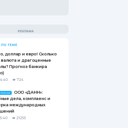
 ПО ТЕМЕ
о, доллар и евро! Сколько
 валюта и драгоценные
лы? Прогноз банкира
о)
14:40
724
ООО «ДАНН»:
ЕРСКАЯ
ные дела, комплаенс и
ерка международных
ашений
15:40
21255