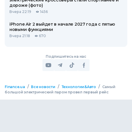
электрические кроссоверы стали спортивнее и
дороже (фото)
Вчера 22:19
1456
iPhone Air 2 выйдет в начале 2027 года с пятью
новыми функциями
Вчера 21:18
670
Подпишитесь на нас
/
/
/
Finance.ua
Все новости
Технологии&Авто
Самый
большой электрический паром провел первый рейс