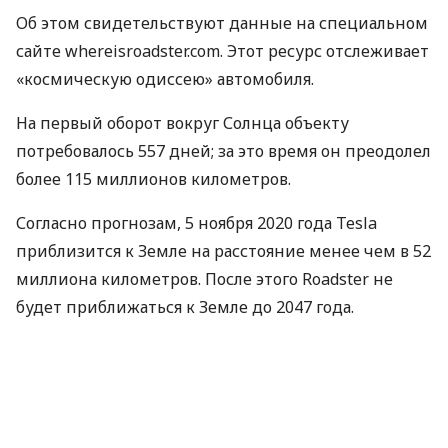
Об этом свидетельствуют данные на специальном
сайте whereisroadster.com. Этот ресурс отслеживает
«космическую одиссею» автомобиля.
На первый оборот вокруг Солнца объекту
потребовалось 557 дней; за это время он преодолел
более 115 миллионов километров.
Согласно прогнозам, 5 ноября 2020 года Tesla
приблизится к Земле на расстояние менее чем в 52
миллиона километров. После этого Roadster не
будет приближаться к Земле до 2047 года.
Напомним, в феврале прошлого года компания
SpaceX Илона Маска провела тестовый пуск
ракеты-носителя Falcon Heavy, способной
доставить людей на Марс. Вместо груза в космос