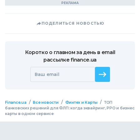
ПОДЕЛИТЬСЯ НОВОСТЬЮ
Коротко о главном за день в email
рассылке finance.ua
Ваш email
/
/
/
Finance.ua
Все новости
Финтех и Карты
ТОП
банковских решений для ФЛП: когда эквайринг, РРО и бизнес
карты в одном сервисе