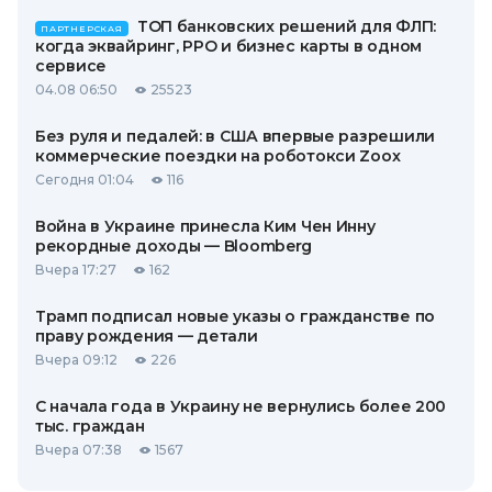
ТОП банковских решений для ФЛП:
ПАРТНЕРСКАЯ
когда эквайринг, РРО и бизнес карты в одном
сервисе
04.08 06:50
25523
Без руля и педалей: в США впервые разрешили
коммерческие поездки на роботокси Zoox
Сегодня 01:04
116
Война в Украине принесла Ким Чен Инну
рекордные доходы — Bloomberg
Вчера 17:27
162
Трамп подписал новые указы о гражданстве по
праву рождения — детали
Вчера 09:12
226
С начала года в Украину не вернулись более 200
тыс. граждан
Вчера 07:38
1567