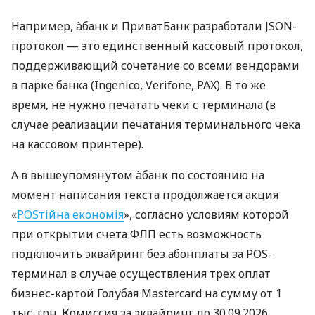
Например, àбанк и ПриватБанк разработали JSON-
протокол — это единственный кассовый протокол,
поддерживающий сочетание со всеми вендорами
в парке банка (Ingenico, Verifone, PAX). В то же
время, не нужно печатать чеки с терминала (в
случае реализации печатания терминального чека
на кассовом принтере).
А в вышеупомянутом àбанк по состоянию на
момент написания текста продолжается акция
«
POSтійна економія
», согласно условиям которой
при открытии счета ФЛП есть возможность
подключить эквайринг без абонплаты за POS-
терминал в случае осуществления трех оплат
бизнес-картой Голубая Mastercard на сумму от 1
тыс. грн. Комиссия за эквайринг до 30.09.2026