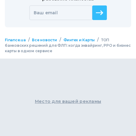
Ваш email
/
/
/
Finance.ua
Все новости
Финтех и Карты
ТОП
банковских решений для ФЛП: когда эквайринг, РРО и бизнес
карты в одном сервисе
Место для вашей рекламы