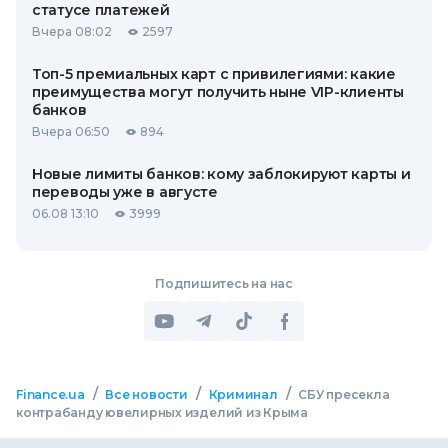
статусе платежей
Вчера 08:02
2597
Топ-5 премиальных карт с привилегиями: какие
преимущества могут получить ныне VIP-клиенты
банков
Вчера 06:50
894
Новые лимиты банков: кому заблокируют карты и
переводы уже в августе
06.08 13:10
3999
Подпишитесь на нас
/
/
/
Finance.ua
Все новости
Криминал
СБУ пресекла
контрабанду ювелирных изделий из Крыма