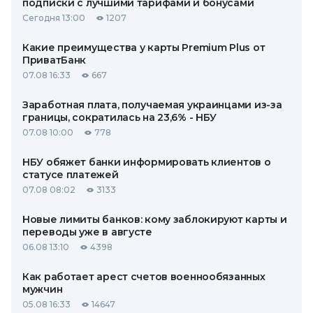
подписки с лучшими тарифами и бонусами
Сегодня 13:00
1207
Какие преимущества у карты Premium Plus от
ПриватБанк
07.08 16:33
667
Заработная плата, получаемая украинцами из-за
границы, сократилась на 23,6% - НБУ
07.08 10:00
778
НБУ обяжет банки информировать клиентов о
статусе платежей
07.08 08:02
3133
Новые лимиты банков: кому заблокируют карты и
переводы уже в августе
06.08 13:10
4398
Как работает арест счетов военнообязанных
мужчин
05.08 16:33
14647