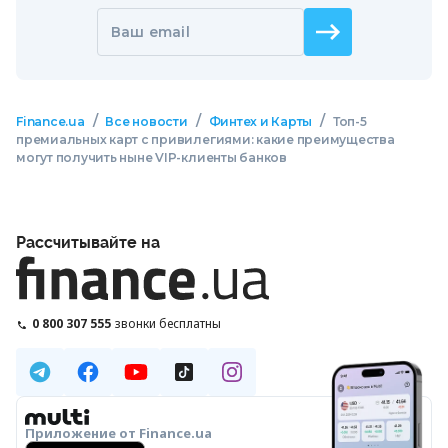
Ваш email
/
/
/
Finance.ua
Все новости
Финтех и Карты
Топ-5
премиальных карт с привилегиями: какие преимущества
могут получить ныне VIP-клиенты банков
Рассчитывайте на
0 800 307 555
звонки бесплатны
Приложение от Finance.ua