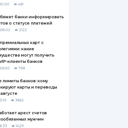
10:00
461
ДИТЕЛИ ПО
ВАНИЮ
обяжет банки информировать
тов о статусе платежей
РАХОВЫЕ ПОЛИСЫ
08:02
2122
ВЫЕ КОМПАНИИ
 премиальных карт с
легиями: какие
 О СТРАХОВЫХ
ИЯХ
ущества могут получить
VIP-клиенты банков
КА И ОПЛАТА
06:50
798
ТЫ
 лимиты банков: кому
кируют карты и переводы
 августе
3:10
3662
аботает арест счетов
нообязанных мужчин
6:33
14211