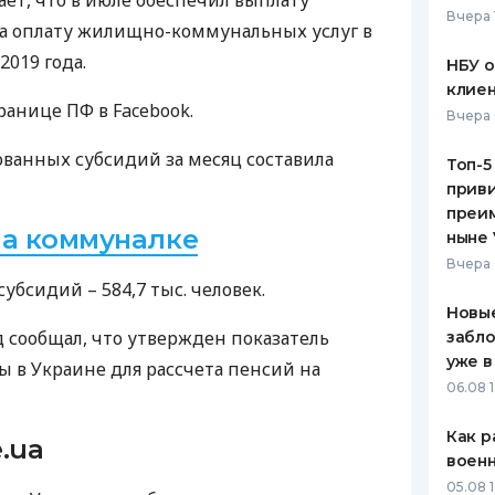
т, что в июле обеспечил выплату
Вчера 
а оплату жилищно-коммунальных услуг в
ЕЖЕМЕСЯЧНЫЙ ОБЗОР
ПУТЕВО
КЕШБЭКА
СТРАХО
019 года.
НБУ 
клиен
ПУТЕВОДИТЕЛИ ПО
ВСЕ СТ
ранице ПФ в Facebook.
Вчера 
БАНКОВСКИМ КАРТАМ
СТРАХО
ванных субсидий за месяц составила
Топ-5
приви
ОТЗЫВЫ
КОМПАН
преим
на коммуналке
ныне 
ДОСТАВ
Вчера 
убсидий – 584,7 тыс. человек.
КОНТАК
Новые
сообщал, что утвержден показатель
забло
уже в
ы в Украине для рассчета пенсий на
06.08 1
Как р
.ua
воен
05.08 1