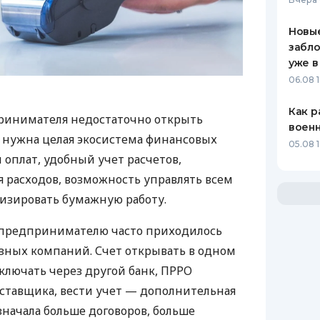
Новые
забло
уже в
06.08 1
Как р
ринимателя недостаточно открыть
воен
у нужна целая экосистема финансовых
05.08 1
 оплат, удобный учет расчетов,
 расходов, возможность управлять всем
изировать бумажную работу.
д предпринимателю часто приходилось
азных компаний. Счет открывать в одном
ключать через другой банк, ПРРО
оставщика, вести учет — дополнительная
значала больше договоров, больше