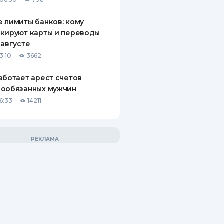
 лимиты банков: кому
кируют карты и переводы
 августе
3:10
3662
аботает арест счетов
нообязанных мужчин
6:33
14211