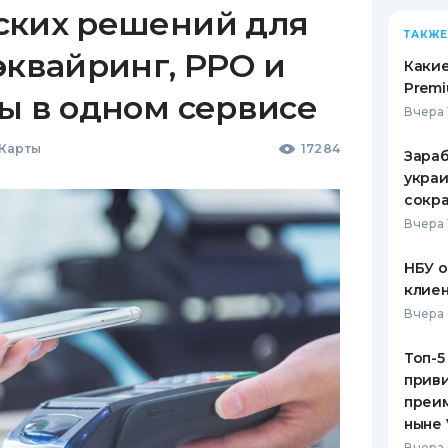
ских решений для
ТАКЖЕ
эквайринг, РРО и
Какие
Premi
ы в одном сервисе
Вчера 
 Карты
17284
Зараб
украи
сокра
Вчера 
НБУ 
клиен
Вчера 
Топ-5
приви
преим
ныне 
Вчера 