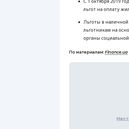
С 1 октября 2019 г
льгот на оплату ж
Льготы в налично
льготникам на осн
органы социальной
По материалам:
Finance.ua
Мест