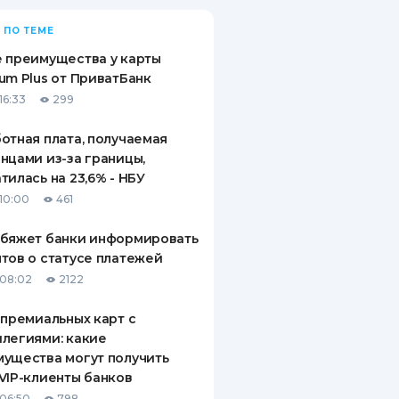
 ПО ТЕМЕ
 преимущества у карты
um Plus от ПриватБанк
16:33
299
отная плата, получаемая
нцами из-за границы,
тилась на 23,6% - НБУ
10:00
461
обяжет банки информировать
тов о статусе платежей
08:02
2122
 премиальных карт с
легиями: какие
ущества могут получить
VIP-клиенты банков
06:50
798