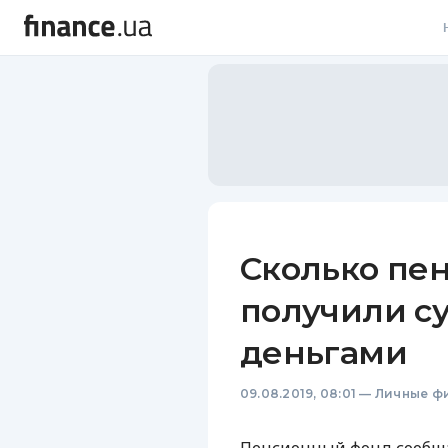
В
В
Л
А
Н
Сколько пе
С
получили с
П
деньгами
Т
09.08.2019, 08:01
—
Личные ф
Р