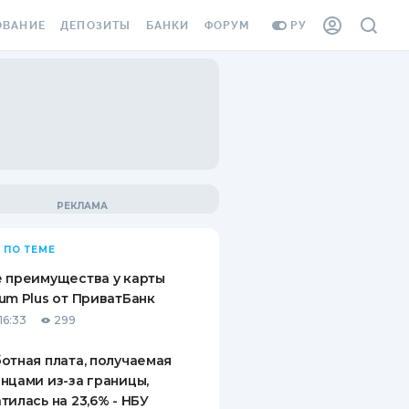
ОВАНИЕ
ДЕПОЗИТЫ
БАНКИ
ФОРУМ
РУ
ВСЕ ДЕПОЗИТЫ
ВСЕ БАНКИ
ВАНИЕ ЖИЛЬЯ ОТ
ДЕПОЗИТЫ В USD
ОТЗЫВЫ О БАНКАХ
И ШАХЕДОВ
ДЕПОЗИТЫ В EUR
МИКРОФИНАНСОВЫЕ
АХОВКА ЗАГРАНИЦУ
ОРГАНИЗАЦИИ
БОНУС К ДЕПОЗИТАМ
ОТЗЫВЫ ОБ МФО
УСЛОВИЯ АКЦИИ
Я КАРТА
 ПО ТЕМЕ
ВОПРОСЫ И ОТВЕТЫ
ОННАЯ ВИНЬЕТКА
 преимущества у карты
ДЕПОЗИТНЫЙ КАЛЬКУЛЯТОР
um Plus от ПриватБанк
Я СОТРУДНИКОВ
16:33
299
ПУТЕВОДИТЕЛИ ПО
SSISTANCE
СБЕРЕЖЕНИЯМ
отная плата, получаемая
нцами из-за границы,
ВАНИЕ ОТ
тилась на 23,6% - НБУ
ТНЫХ СЛУЧАЕВ