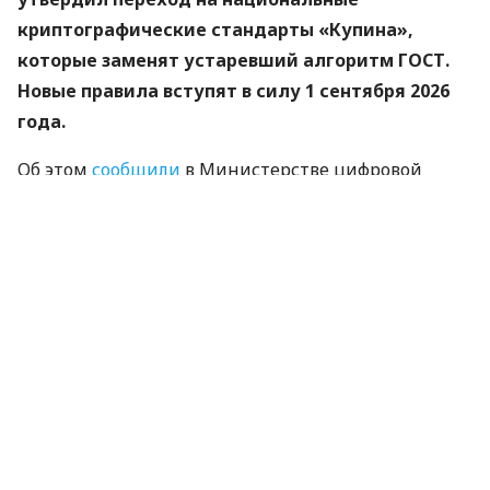
криптографические стандарты «Купина»,
которые заменят устаревший алгоритм ГОСТ.
Новые правила вступят в силу 1 сентября 2026
года.
Об этом
сообщили
в Министерстве цифровой
трансформации.
«Купина» — украинский криптографический
алгоритм, который будет использоваться для
защиты квалифицированных электронных
подписей (КЭП).
Что изменится для пользователей
Старые КЭП работают дальше. Переживать и
срочно бежать перевыпускать ключи не