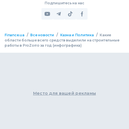
Подпишитесь на нас
/
/
/
Finance.ua
Все новости
Казна и Политика
Какие
области больше всего средств выделили на строительные
работы в ProZorro за год (инфографика)
Место для вашей рекламы