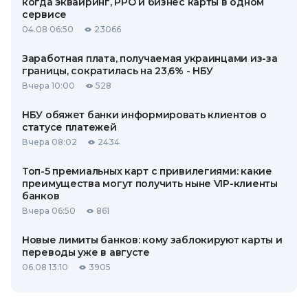
когда эквайринг, РРО и бизнес карты в одном
сервисе
04.08 06:50
23066
Заработная плата, получаемая украинцами из-за
границы, сократилась на 23,6% - НБУ
Вчера 10:00
528
НБУ обяжет банки информировать клиентов о
статусе платежей
Вчера 08:02
2434
Топ-5 премиальных карт с привилегиями: какие
преимущества могут получить ныне VIP-клиенты
банков
Вчера 06:50
861
Новые лимиты банков: кому заблокируют карты и
переводы уже в августе
06.08 13:10
3905