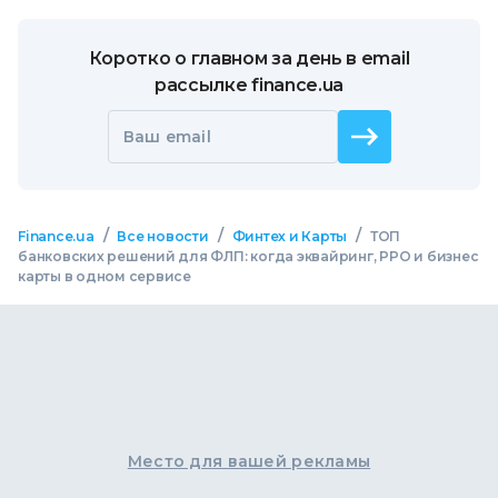
Коротко о главном за день в email
рассылке finance.ua
Ваш email
/
/
/
Finance.ua
Все новости
Финтех и Карты
ТОП
банковских решений для ФЛП: когда эквайринг, РРО и бизнес
карты в одном сервисе
Место для вашей рекламы