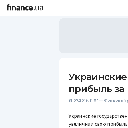
В
В
Л
А
Н
Украинские
С
прибыль за
П
31.07.2019, 11:04
—
Фондовый 
Т
Р
Украинские государстве
увеличили свою прибыль 