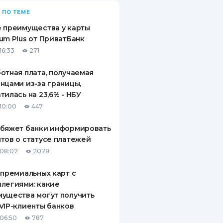
 ПО ТЕМЕ
 преимущества у карты
um Plus от ПриватБанк
16:33
271
отная плата, получаемая
нцами из-за границы,
тилась на 23,6% - НБУ
10:00
447
обяжет банки информировать
тов о статусе платежей
08:02
2078
 премиальных карт с
легиями: какие
ущества могут получить
VIP-клиенты банков
06:50
787