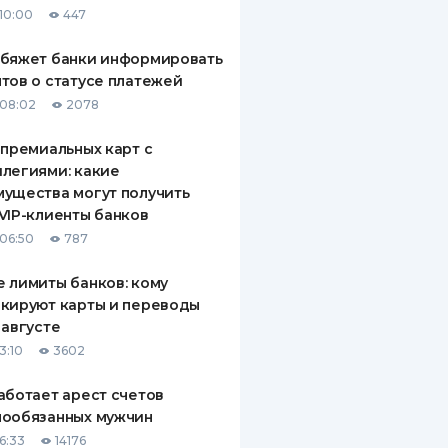
10:00
447
ДИТЕЛИ ПО
ВАНИЮ
обяжет банки информировать
тов о статусе платежей
РАХОВЫЕ ПОЛИСЫ
08:02
2078
ВЫЕ КОМПАНИИ
 премиальных карт с
легиями: какие
 О СТРАХОВЫХ
ИЯХ
ущества могут получить
VIP-клиенты банков
КА И ОПЛАТА
06:50
787
ТЫ
 лимиты банков: кому
кируют карты и переводы
 августе
3:10
3602
аботает арест счетов
нообязанных мужчин
6:33
14176