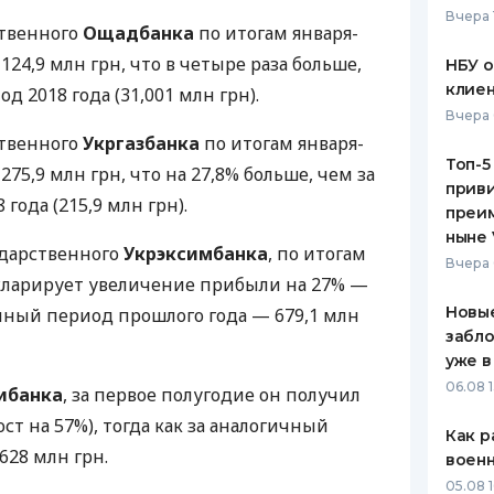
Вчера 
ственного
Ощадбанка
по итогам января-
ЕЖЕМЕСЯЧНЫЙ ОБЗОР
ПУТЕВО
КЕШБЭКА
СТРАХО
124,9 млн грн, что в четыре раза больше,
НБУ 
клиен
д 2018 года (31,001 млн грн).
ПУТЕВОДИТЕЛИ ПО
ВСЕ СТ
Вчера 
БАНКОВСКИМ КАРТАМ
ственного
Укргазбанка
по итогам января-
СТРАХО
Топ-5
275,9 млн грн, что на 27,8% больше, чем за
приви
ОТЗЫВЫ
года (215,9 млн грн).
КОМПАН
преим
ныне 
ударственного
Укрэксимбанка
, по итогам
ДОСТАВ
Вчера 
кларирует увеличение прибыли на 27% —
КОНТАК
Новые
ичный период прошлого года — 679,1 млн
забло
уже в
06.08 1
ибанка
, за первое полугодие он получил
ст на 57%), тогда как за аналогичный
Как р
628 млн грн.
воен
05.08 1