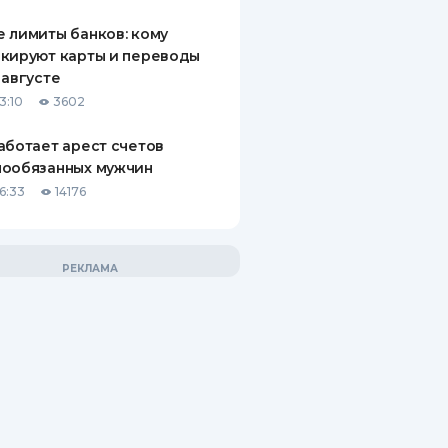
 лимиты банков: кому
кируют карты и переводы
 августе
3:10
3602
аботает арест счетов
нообязанных мужчин
6:33
14176