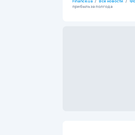
/
/
Finance.ua
Все новости
Фо
прибыль за полгода