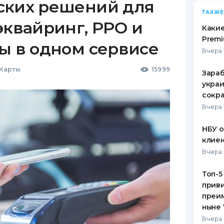
ских решений для
ТАКЖЕ
эквайринг, РРО и
Какие
Premi
ы в одном сервисе
Вчера 
 Карты
15999
Зараб
украи
сокра
Вчера 
НБУ 
клиен
Вчера 
Топ-5
приви
преим
ныне 
Вчера 