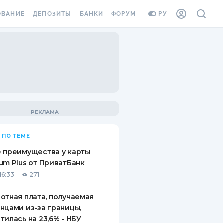
ОВАНИЕ
ДЕПОЗИТЫ
БАНКИ
ФОРУМ
РУ
ВСЕ ДЕПОЗИТЫ
ВСЕ БАНКИ
ВАНИЕ ЖИЛЬЯ ОТ
ДЕПОЗИТЫ В USD
ОТЗЫВЫ О БАНКАХ
И ШАХЕДОВ
ДЕПОЗИТЫ В EUR
МИКРОФИНАНСОВЫЕ
АХОВКА ЗАГРАНИЦУ
ОРГАНИЗАЦИИ
БОНУС К ДЕПОЗИТАМ
ОТЗЫВЫ ОБ МФО
УСЛОВИЯ АКЦИИ
Я КАРТА
 ПО ТЕМЕ
ВОПРОСЫ И ОТВЕТЫ
ОННАЯ ВИНЬЕТКА
 преимущества у карты
ДЕПОЗИТНЫЙ КАЛЬКУЛЯТОР
um Plus от ПриватБанк
Я СОТРУДНИКОВ
16:33
271
ПУТЕВОДИТЕЛИ ПО
SSISTANCE
СБЕРЕЖЕНИЯМ
отная плата, получаемая
нцами из-за границы,
ВАНИЕ ОТ
тилась на 23,6% - НБУ
ТНЫХ СЛУЧАЕВ