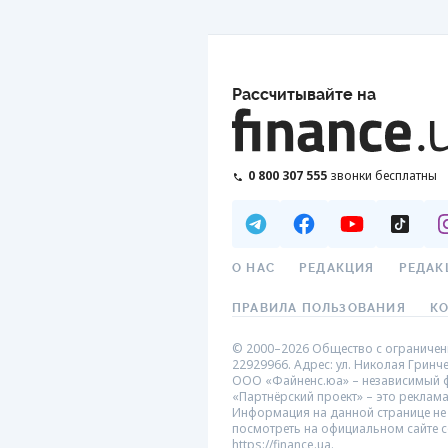
Рассчитывайте на
0 800 307 555
звонки бесплатны
О НАС
РЕДАКЦИЯ
РЕДАК
ПРАВИЛА ПОЛЬЗОВАНИЯ
К
© 2000–2026 Общество с ограниченн
22929966. Адрес: ул. Николая Гринче
ООО «Файненс.юа» – независимый фи
«Партнёрский проект» – это реклам
Информация на данной странице не
посмотреть на официальном сайте с
https://finance.ua.