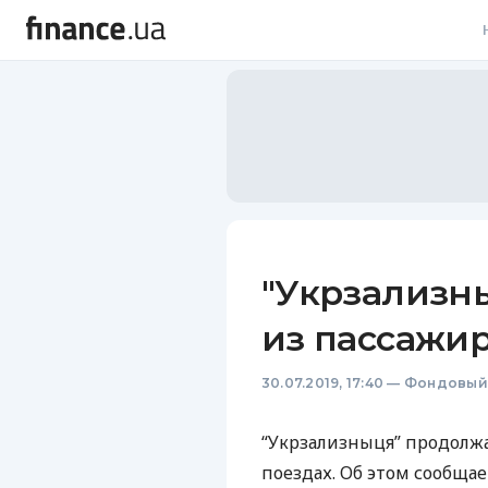
В
В
Л
А
Н
"Укрзализн
С
из пассажи
П
30.07.2019, 17:40
—
Фондовый
Т
Р
“Укрзализныця” продолжа
поездах. Об этом сообща