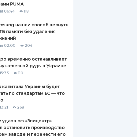
рами PUMA
ДИТЕЛИ ПО
я 06:44
118
ВАНИЮ
msung нашли способ вернуть
РАХОВЫЕ ПОЛИСЫ
 ГБ памяти без удаления
ожений
ВЫЕ КОМПАНИИ
я 02:00
204
 О СТРАХОВЫХ
ИЯХ
xpo временно останавливает
у железной руды в Украине
КА И ОПЛАТА
15:33
110
ТЫ
 капитала Украины будет
ать по стандартам ЕС — что
го
13:21
268
 удара рф «Эпицентр»
л остановить производство
оем заводе и перенести его