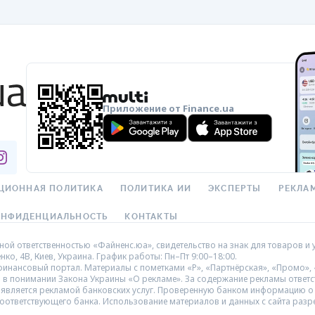
Приложение от Finance.ua
ЦИОННАЯ ПОЛИТИКА
ПОЛИТИКА ИИ
ЭКСПЕРТЫ
РЕКЛА
ОНФИДЕНЦИАЛЬНОСТЬ
КОНТАКТЫ
ой ответственностью «Файненс.юа», свидетельство на знак для товаров и у
нко, 4В, Киев, Украина. График работы: Пн–Пт 9:00–18:00.
нансовый портал. Материалы с пометками «Р», «Партнёрская», «Промо», «
а в понимании Закона Украины «О рекламе». За содержание рекламы ответс
 является рекламой банковских услуг. Проверенную банком информацию о 
оответствующего банка. Использование материалов и данных с сайта разр