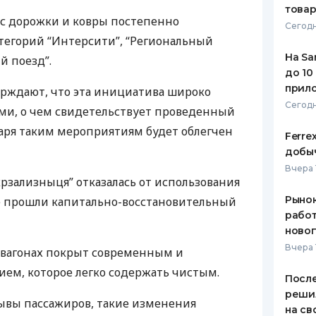
това
ас дорожки и ковры постепенно
ЕЖЕМЕСЯЧНЫЙ ОБЗОР
ПУТЕВО
Сегодн
КЕШБЭКА
СТРАХО
тегорий “Интерсити”, “Региональный
На Sa
й поезд”.
ПУТЕВОДИТЕЛИ ПО
ВСЕ СТ
до 10
БАНКОВСКИМ КАРТАМ
прил
ерждают, что эта инициатива широко
СТРАХО
Сегодн
ми, о чем свидетельствует проведенный
ОТЗЫВЫ
одаря таким мероприятиям будет облегчен
КОМПАН
Ferre
добыч
ДОСТАВ
Вчера 
крзализныця” отказалась от использования
КОНТАК
Рынок
ые прошли капитально-восстановительный
работ
ново
Вчера 
х вагонах покрыт современным и
ем, которое легко содержать чистым.
После
реши
ывы пассажиров, такие изменения
на св