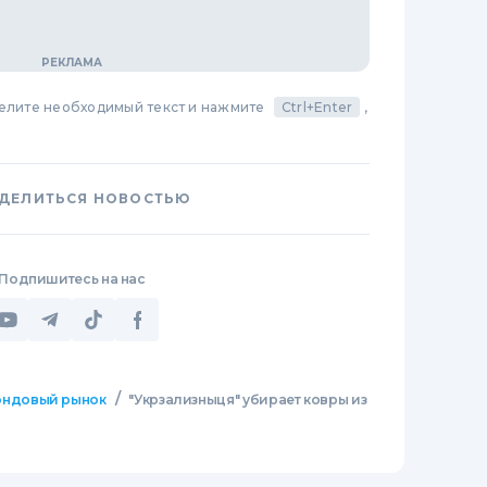
делите необходимый текст и нажмите
Ctrl+Enter
,
ДЕЛИТЬСЯ НОВОСТЬЮ
Подпишитесь на нас
/
ндовый рынок
"Укрзализныця" убирает ковры из