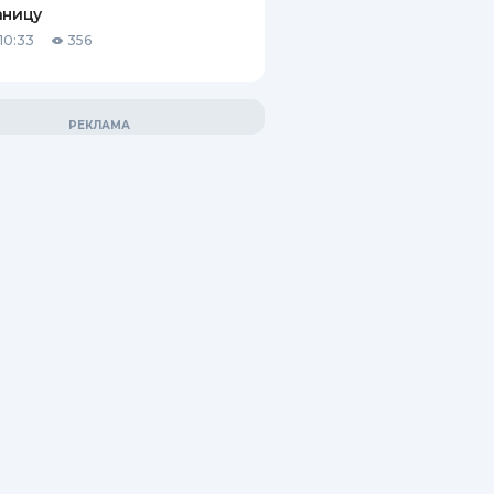
аницу
10:33
356