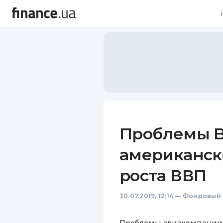
В
В
Л
А
Н
Проблемы B
С
американск
П
роста ВВП
Т
30.07.2019, 12:14
—
Фондовый 
Р