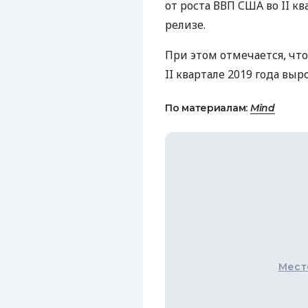
от роста
ВВП
США
во II кв
релизе.
При этом отмечается, чт
II квартале 2019 года выро
По материалам:
Mind
Мест