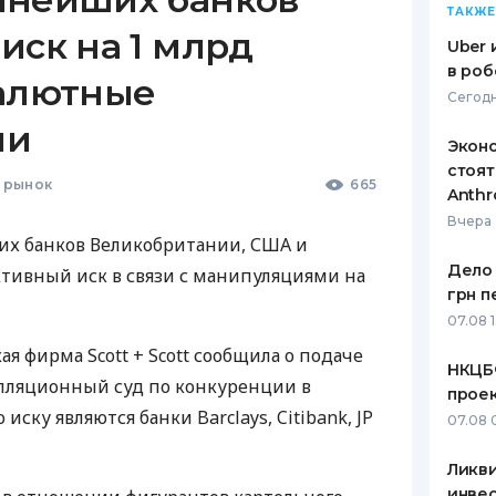
ТАКЖЕ
иск на 1 млрд
Uber 
в роб
валютные
Сегодн
ии
Эконо
стоят
 рынок
665
Anthr
Вчера 
их банков Великобритании,
США
и
Дело 
тивный иск в связи с манипуляциями на
грн п
07.08 
 фирма Scott + Scott сообщила о подаче
НКЦБ
елляционный суд по конкуренции в
прое
ску являются банки Barclays, Citibank, JP
07.08 
Ликв
инве