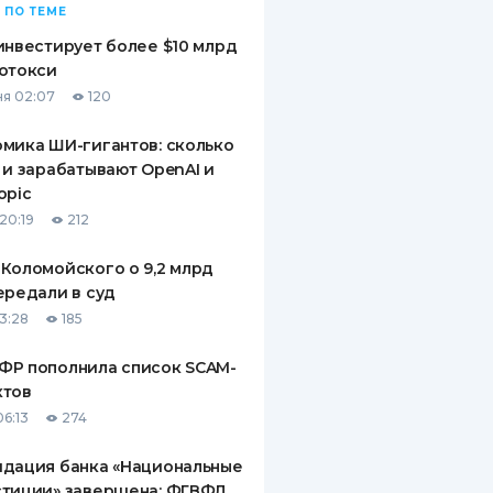
 ПО ТЕМЕ
инвестирует более $10 млрд
отокси
я 02:07
120
мика ШИ-гигантов: сколько
 и зарабатывают OpenAI и
opic
20:19
212
Коломойского о 9,2 млрд
ередали в суд
13:28
185
ФР пополнила список SCAM-
ктов
06:13
274
идация банка «Национальные
стиции» завершена: ФГВФЛ