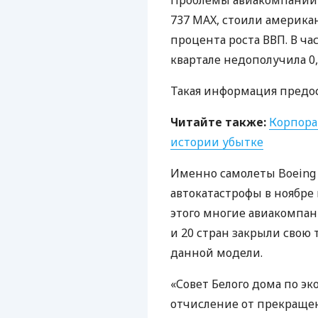
Проблемы авиакомпании B
737
MAX
, стоили америк
процента роста
ВВП
. В ч
квартале недополучила 0,
Такая информация предо
Читайте также:
Корпора
истории убытке
Именно самолеты Boeing
автокатастрофы в ноябре 
этого многие авиакомпа
и 20 стран закрыли свою
данной модели.
«Совет Белого дома по э
отчисление от прекращен