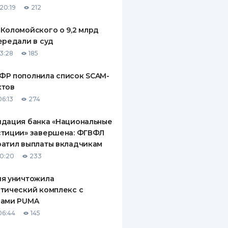
20:19
212
ДИТЕЛИ ПО
ВАНИЮ
Коломойского о 9,2 млрд
ередали в суд
РАХОВЫЕ ПОЛИСЫ
13:28
185
ВЫЕ КОМПАНИИ
ФР пополнила список SCAM-
ктов
 О СТРАХОВЫХ
ИЯХ
06:13
274
КА И ОПЛАТА
идация банка «Национальные
стиции» завершена: ФГВФЛ
ТЫ
атил выплаты вкладчикам
10:20
233
ия уничтожила
тический комплекс с
рами PUMA
06:44
145