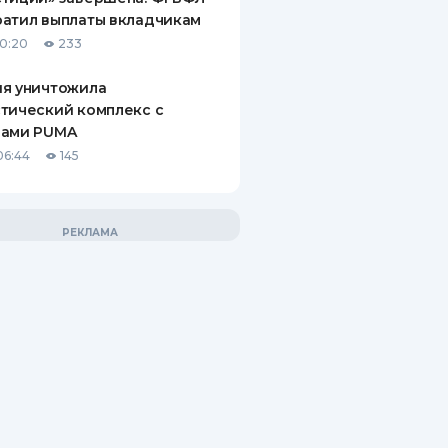
атил выплаты вкладчикам
10:20
233
ия уничтожила
тический комплекс с
рами PUMA
06:44
145