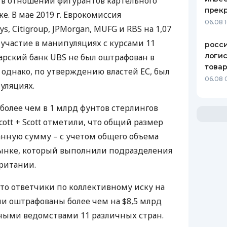
 в отношении фигурантов картельного
прекр
е. В мае 2019 г. Еврокомиссия
06.08 
s, Citigroup,
JPM
organ,
MUFG
и
RBS
на 1,07
а участие в манипуляциях с курсами 11
росс
логис
арский банк
UBS
не был оштрафован в
това
 однако, по утверждению властей ЕС, был
06.08 
уляциях.
более чем в 1 млрд фунтов стерлингов
Scott + Scott отметили, что общий размер
нную сумму – с учетом общего объема
ынке, который выполнили подразделения
ритании.
, что ответчики по коллективному иску на
и оштрафованы более чем на $8,5 млрд
рными ведомствами 11 различных стран.