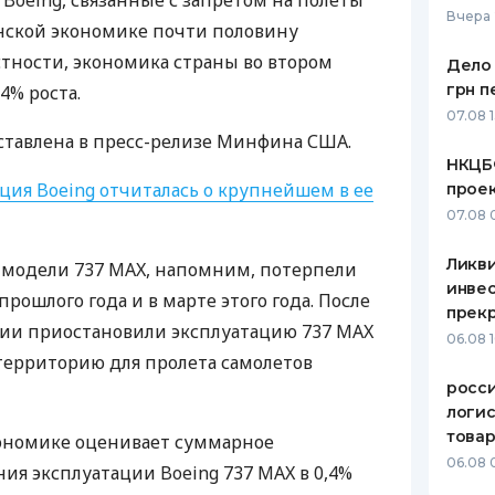
oeing, связанные с запретом на полеты
Вчера 
анской экономике почти половину
ЕЖЕМЕСЯЧНЫЙ ОБЗОР
ПУТЕВО
КЕШБЭКА
СТРАХО
астности, экономика страны во втором
Дело 
грн п
4% роста.
ПУТЕВОДИТЕЛИ ПО
ВСЕ СТ
07.08 
БАНКОВСКИМ КАРТАМ
ставлена в пресс-релизе Минфина
США
.
СТРАХО
НКЦБ
ция Boeing отчиталась о крупнейшем в ее
прое
ОТЗЫВЫ
КОМПАН
07.08 
ДОСТАВ
Ликв
 модели 737
MAX
, напомним, потерпели
инве
прошлого года и в марте этого года. После
КОНТАК
прекр
нии приостановили эксплуатацию 737
MAX
06.08 
 территорию для пролета самолетов
росс
логис
това
кономике оценивает суммарное
06.08 
ия эксплуатации Boeing 737
MAX
в 0,4%