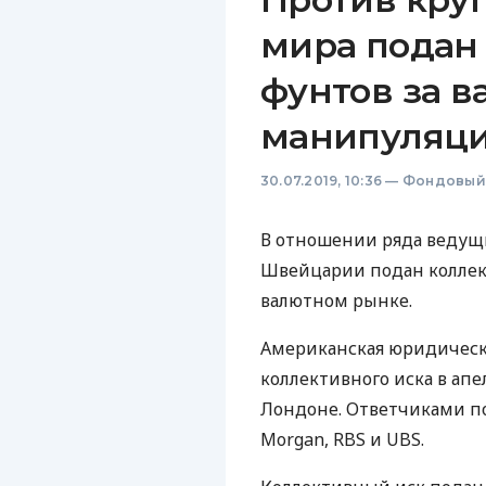
мира подан 
фунтов за 
манипуляц
30.07.2019, 10:36
—
Фондовый
В отношении ряда ведущ
Швейцарии подан коллек
валютном рынке.
Американская юридическая
коллективного иска в ап
Лондоне. Ответчиками по и
Morgan,
RBS
и
UBS
.