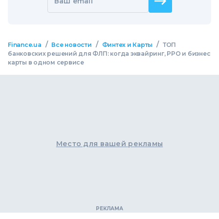
Ваш email
/
/
/
Finance.ua
Все новости
Финтех и Карты
ТОП
банковских решений для ФЛП: когда эквайринг, РРО и бизнес
карты в одном сервисе
Место для вашей рекламы