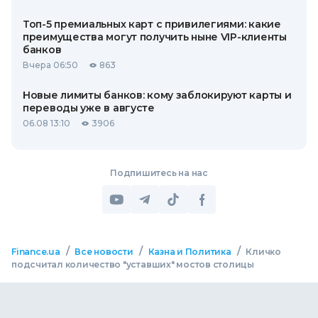
Топ-5 премиальных карт с привилегиями: какие
преимущества могут получить ныне VIP-клиенты
банков
Вчера 06:50
863
Новые лимиты банков: кому заблокируют карты и
переводы уже в августе
06.08 13:10
3906
Подпишитесь на нас
/
/
/
Finance.ua
Все новости
Казна и Политика
Кличко
подсчитал количество "уставших" мостов столицы