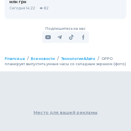
млн грн
Сегодня 14:22
82
Подпишитесь на нас
/
/
/
Finance.ua
Все новости
Технологии&Авто
OPPO
планирует выпустить умные часы со складным экраном (фото)
Место для вашей рекламы