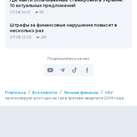
Где найти оплачиваемые стажировки в Украине:
10 актуальных предложений
07.08 14:01
151
Штрафы за финансовые нарушения повысят в
несколько раз
07.08 12:03
261
Подпишитесь на нас
/
/
/
Finance.ua
Все новости
Личные финансы
НБУ
прогнозирует рост цен на газ в третьем квартале 2019 года