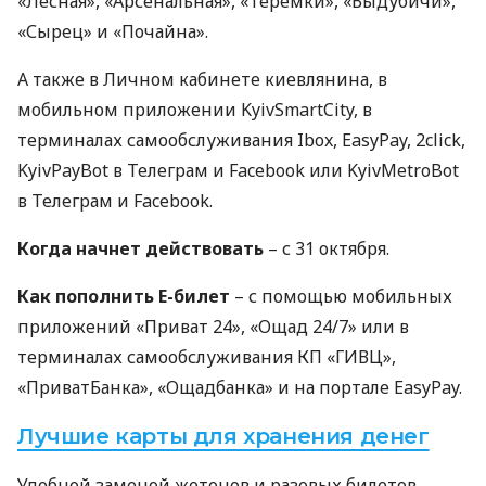
«Лесная», «Арсенальная», «Теремки», «Выдубичи»,
«Сырец» и «Почайна».
А также в Личном кабинете киевлянина, в
мобильном приложении KyivSmartCity, в
терминалах самообслуживания Ibox, EasyPay, 2click,
KyivPayBot в Телеграм и Facebook или KyivMetroBot
в Телеграм и Facebook.
Когда начнет действовать
– с 31 октября.
Как пополнить Е-билет
– с помощью мобильных
приложений «Приват 24», «Ощад 24/7» или в
терминалах самообслуживания КП «ГИВЦ»,
«ПриватБанка», «Ощадбанка» и на портале EasyPay.
Лучшие карты для хранения денег
Удобной заменой жетонов и разовых билетов