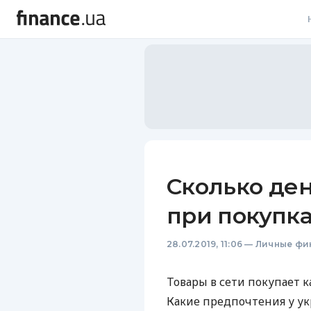
В
В
Л
А
Н
Сколько ден
С
при покупк
П
28.07.2019, 11:06
—
Личные фи
Т
Р
Товары в сети покупает 
Какие предпочтения у ук