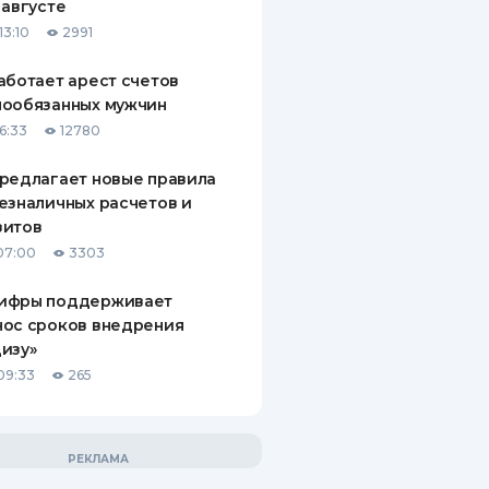
 августе
13:10
2991
аботает арест счетов
нообязанных мужчин
6:33
12780
редлагает новые правила
езналичных расчетов и
зитов
07:00
3303
ифры поддерживает
нос сроков внедрения
изу»
09:33
265