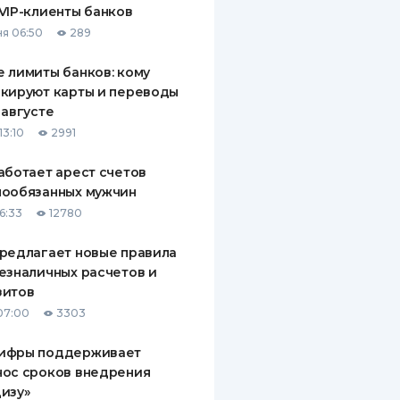
VIP-клиенты банков
ДИТЕЛИ ПО
я 06:50
289
ВАНИЮ
 лимиты банков: кому
РАХОВЫЕ ПОЛИСЫ
кируют карты и переводы
 августе
ВЫЕ КОМПАНИИ
13:10
2991
 О СТРАХОВЫХ
ИЯХ
аботает арест счетов
нообязанных мужчин
КА И ОПЛАТА
6:33
12780
ТЫ
редлагает новые правила
езналичных расчетов и
зитов
07:00
3303
ифры поддерживает
нос сроков внедрения
изу»