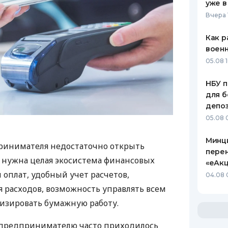
уже в
Вчера 
Как р
воен
05.08 1
НБУ п
для б
депо
05.08 
Минц
ринимателя недостаточно открыть
пере
у нужна целая экосистема финансовых
«еАкц
 оплат, удобный учет расчетов,
04.08 
 расходов, возможность управлять всем
изировать бумажную работу.
д предпринимателю часто приходилось