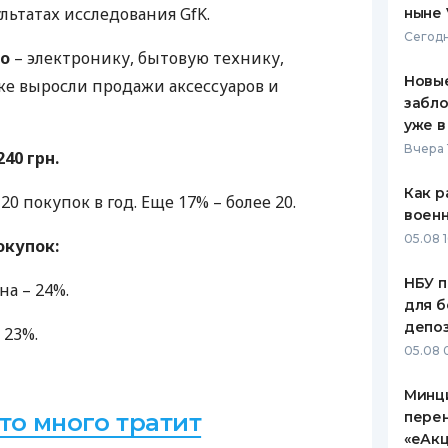
ультатах исследования GfK.
ныне 
ЕЖЕМЕСЯЧНЫЙ ОБЗОР
ПУТЕВО
Сегодн
КЕШБЭКА
СТРАХО
го
– электронику, бытовую технику,
Новые
же выросли продажи аксессуаров и
ПУТЕВОДИТЕЛИ ПО
ВСЕ СТ
забло
БАНКОВСКИМ КАРТАМ
уже в
СТРАХО
Вчера 
240 грн.
ОТЗЫВЫ
КОМПАН
Как р
20 покупок в год. Еще 17% – более 20.
воен
ДОСТАВ
05.08 1
окупок:
КОНТАК
НБУ п
а – 24%.
для б
депо
 23%.
05.08 
Минц
кто много тратит
пере
«еАкц