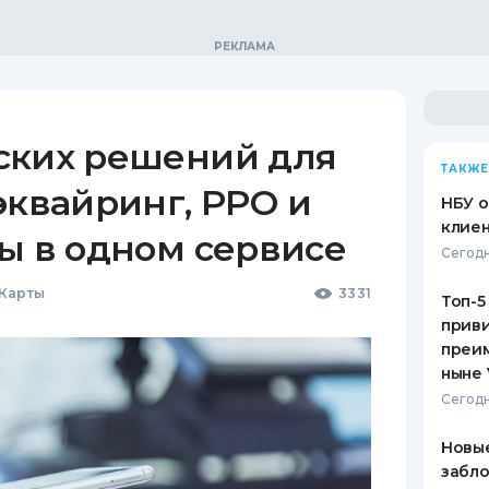
ских решений для
ТАКЖЕ
эквайринг, РРО и
НБУ 
клиен
ы в одном сервисе
Сегодн
 Карты
3331
Топ-5
приви
преим
ныне 
Сегодн
Новые
забло