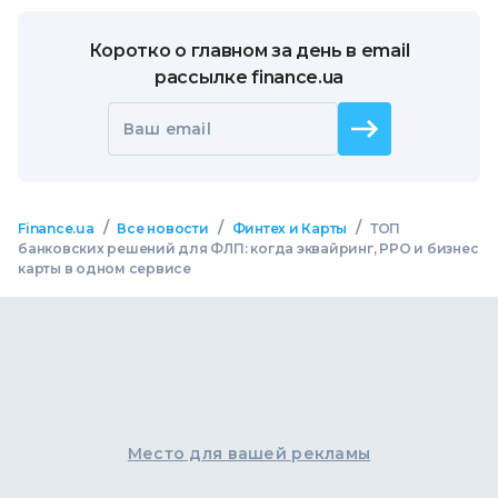
Коротко о главном за день в email
рассылке finance.ua
Ваш email
/
/
/
Finance.ua
Все новости
Финтех и Карты
ТОП
банковских решений для ФЛП: когда эквайринг, РРО и бизнес
карты в одном сервисе
Место для вашей рекламы