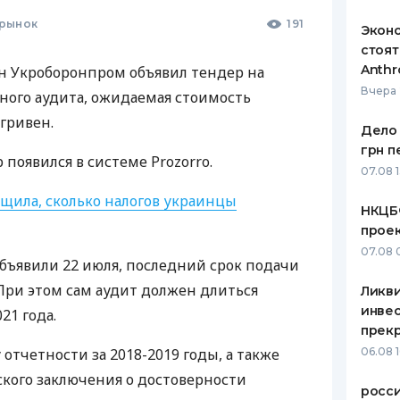
рынок
191
Эконо
стоят
Anthr
н Укроборонпром объявил тендер на
Вчера 
ого аудита, ожидаемая стоимость
 гривен.
Дело 
грн п
появился в системе Prozorro.
07.08 
щила, сколько налогов украинцы
НКЦБ
прое
07.08 
объявили 22 июля, последний срок подачи
 При этом сам аудит должен длиться
Ликв
инве
21 года.
прекр
отчетности за 2018-2019 годы, а также
06.08 
кого заключения о достоверности
росс