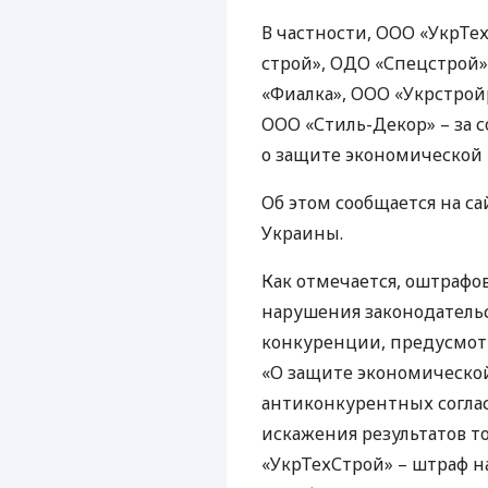
В частности,
ООО
«УкрТех
строй»,
ОДО
«Спецстрой»
«Фиалка»,
ООО
«Укрстрой
ООО
«Стиль-Декор» – за 
о защите экономической
Об этом сообщается на с
Украины.
Как отмечается, оштраф
нарушения законодатель
конкуренции, предусмотр
«О защите экономическо
антиконкурентных согла
искажения результатов то
«УкрТехСтрой» – штраф н