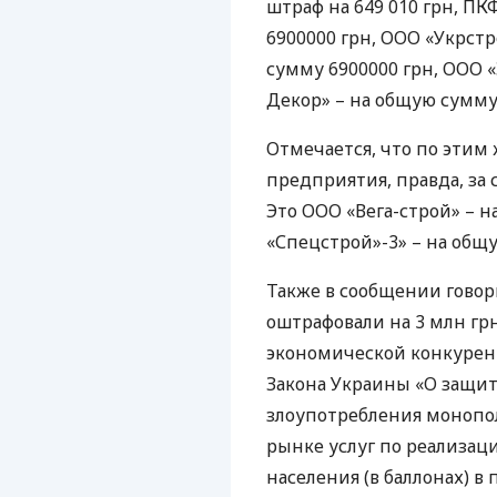
штраф на 649 010 грн,
ПК
6900000 грн,
ООО
«Укрстр
сумму 6900000 грн,
ООО
«
Декор» – на общую сумму 
Отмечается, что по этим
предприятия, правда, за
Это
ООО
«Вега-строй» – н
«Спецстрой»-3» – на общу
Также в сообщении говор
оштрафовали на 3 млн гр
экономической конкурен
Закона Украины «О защит
злоупотребления моноп
рынке услуг по реализац
населения (в баллонах) 