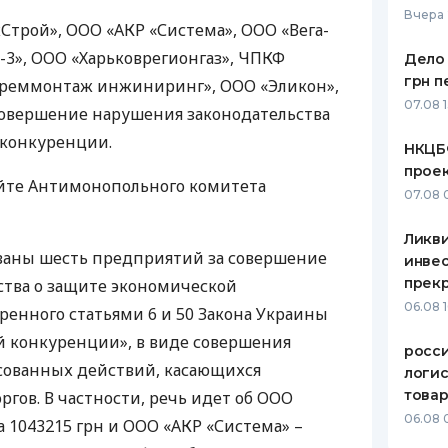
Вчера 
Строй»,
ООО
«АКР «Система»,
ООО
«Вега-
ЕЖЕМЕСЯЧНЫЙ ОБЗОР
ПУТЕВО
КЕШБЭКА
СТРАХО
-3»,
ООО
«Харьковрегионгаз»,
ЧПКФ
Дело 
грн п
реммонтаж инжиниринг»,
ООО
«Эликон»,
ПУТЕВОДИТЕЛИ ПО
ВСЕ СТ
07.08 
совершение нарушения законодательства
БАНКОВСКИМ КАРТАМ
СТРАХО
 конкуренции.
НКЦБ
прое
ОТЗЫВЫ
айте Антимонопольного комитета
КОМПАН
07.08 
ДОСТАВ
Ликв
ованы шесть предприятий за совершение
инве
КОНТАК
прекр
ства о защите экономической
06.08 
енного статьями 6 и 50 Закона Украины
й конкуренции», в виде совершения
росс
сованных действий, касающихся
логис
това
ргов. В частности, речь идет об
ООО
06.08 
а 1043215 грн и
ООО
«АКР «Система» –