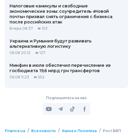
Налоговые каникулы и свободные
экономические зоны: соучредитель «Новой
почты» призвал снять ограничения с бизнеса
после российских атак
Вчера 08:37
153
Украина и Румыния будут развивать
альтернативную логистику
06.08 20:12
127
Минфин в июле обеспечил перечисление из
госбюджета 19,6 млрд грн трансфертов
06.08 11:23
552
Подпишитесь на нас
/
/
/
Finance.ua
Все новости
Казна и Политика
Рост ВВП