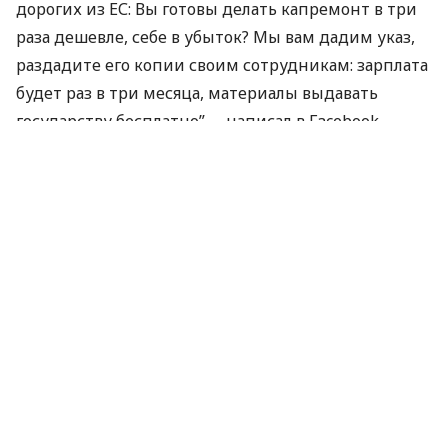
дорогих из ЕС: Вы готовы делать капремонт в три
раза дешевле, себе в убыток? Мы вам дадим указ,
раздадите его копии своим сотрудникам: зарплата
будет раз в три месяца, материалы выдавать
государству бесплатно”, – написал в Facebook
Омелян.
Министр подчеркнул, что “это нереально сделать
за три года”. Также у него возник вопрос, откуда
брать деньги на остальные 145 тыс. км дорог.
“Просто выполняйте государственную стратегию
по развитию автодорог Украины 2018-2022,
наполняйте Дорожный фонд 100% акцизов с
топлива (кстати, уже вывели из тени 30% рынка
топлива? А это больше финансового ресурса на
дороги), стройте качественно и прозрачно! И не