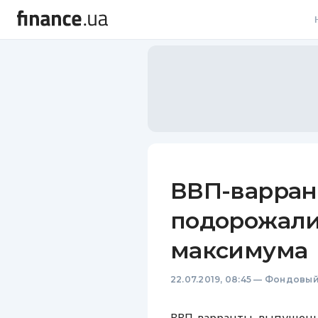
В
В
Л
А
Н
ВВП-варран
С
подорожали
П
максимума
Т
22.07.2019, 08:45
—
Фондовый
Р