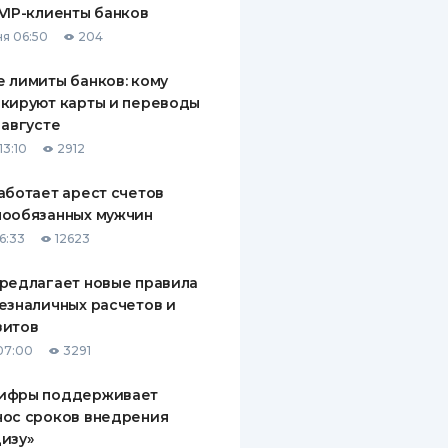
VIP-клиенты банков
ДИТЕЛИ ПО
я 06:50
204
ВАНИЮ
 лимиты банков: кому
РАХОВЫЕ ПОЛИСЫ
кируют карты и переводы
 августе
ВЫЕ КОМПАНИИ
13:10
2912
 О СТРАХОВЫХ
ИЯХ
аботает арест счетов
нообязанных мужчин
КА И ОПЛАТА
6:33
12623
ТЫ
редлагает новые правила
езналичных расчетов и
зитов
07:00
3291
ифры поддерживает
нос сроков внедрения
изу»