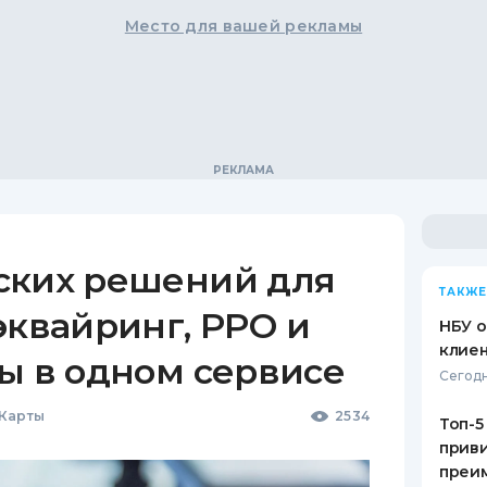
Место для вашей рекламы
ских решений для
ТАКЖЕ
эквайринг, РРО и
НБУ 
клиен
ы в одном сервисе
Сегодн
 Карты
2534
Топ-5
приви
преим