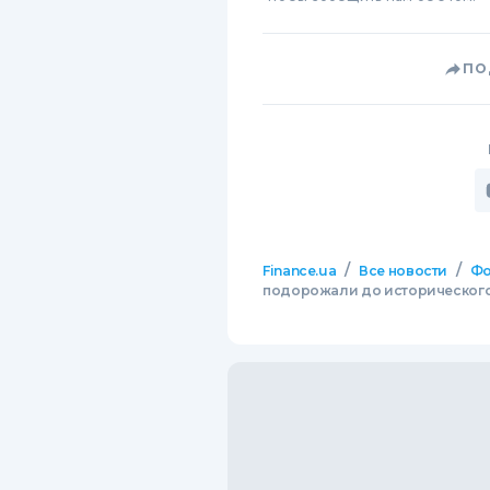
ПО
/
/
Finance.ua
Все новости
Фо
подорожали до историческог