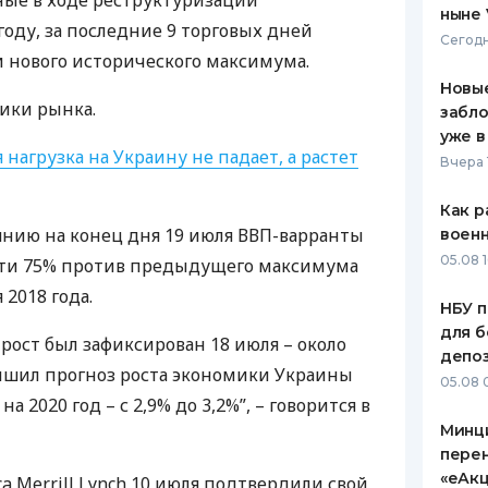
ые в ходе реструктуризации
ныне 
 году, за последние 9 торговых дней
ЕЖЕМЕСЯЧНЫЙ ОБЗОР
ПУТЕВО
Сегодн
КЕШБЭКА
СТРАХО
и нового исторического максимума.
Новые
ПУТЕВОДИТЕЛИ ПО
ВСЕ СТ
ики рынка.
забло
БАНКОВСКИМ КАРТАМ
уже в
СТРАХО
 нагрузка на Украину не падает, а растет
Вчера 
ОТЗЫВЫ
КОМПАН
Как р
оянию на конец дня 19 июля
ВВП
-варранты
воен
ДОСТАВ
05.08 1
очти 75% против предыдущего максимума
 2018 года.
КОНТАК
НБУ п
для б
рост был зафиксирован 18 июля – около
депо
чшил прогноз роста экономики Украины
05.08 
 на 2020 год – с 2,9% до 3,2%”, – говорится в
Минц
пере
«еАкц
a Merrill Lynch 10 июля подтвердили свой