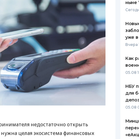
ныне 
Сегодн
Новые
забло
уже в
Вчера 
Как р
воен
05.08 1
НБУ п
для б
депо
05.08 
Минц
ринимателя недостаточно открыть
пере
у нужна целая экосистема финансовых
«еАкц