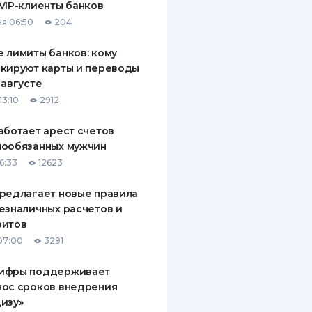
VIP-клиенты банков
я 06:50
204
 лимиты банков: кому
кируют карты и переводы
 августе
13:10
2912
аботает арест счетов
нообязанных мужчин
6:33
12623
редлагает новые правила
езналичных расчетов и
зитов
07:00
3291
ифры поддерживает
нос сроков внедрения
изу»