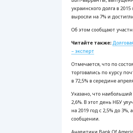
ВВП
-варранты, выпущенн
украинского долга в 2015
выросли на 7% и достигл
Об этом сообщают участн
Читайте также:
Долговая
– эксперт
Отмечается, что по сост
торговались по курсу п
в 72,5% в середине апреля
Указано, что наибольший 
2,6%. В этот день
НБУ
улу
на 2019 год с 2,5% до 3%, а
сообщении.
Аналитики Bank Of Americ