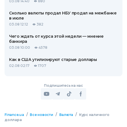
03.08 14:40
880
Сколько валюты продал НБУ продал на межбанке
в июле
03.08 12:12
382
Чего ждать от курса этой недели — мнение
банкира
03.08 10:00
4578
Как в США утилизируют старые доллары
02.08 02:17
1707
Подпишитесь на нас
/
/
/
Finance.ua
Все новости
Валюта
Курс наличного
доллара