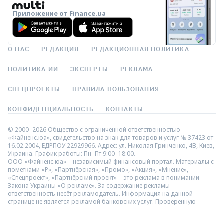
Приложение от Finance.ua
О НАС
РЕДАКЦИЯ
РЕДАКЦИОННАЯ ПОЛИТИКА
ПОЛИТИКА ИИ
ЭКСПЕРТЫ
РЕКЛАМА
СПЕЦПРОЕКТЫ
ПРАВИЛА ПОЛЬЗОВАНИЯ
КОНФИДЕНЦИАЛЬНОСТЬ
КОНТАКТЫ
© 2000–2026 Общество с ограниченной ответственностью
«Файненс.юа», свидетельство на знак для товаров и услуг № 37423 от
16.02.2004, ЕДРПОУ 22929966. Адрес: ул. Николая Гринченко, 4В, Киев,
Украина. График работы: Пн–Пт 9:00–18:00.
ООО «Файненс.юа» – независимый финансовый портал. Материалы с
пометками «Р», «Партнёрская», «Промо», «Акция», «Мнение»,
«Спецпроект», «Партнёрский проект» – это реклама в понимании
Закона Украины «О рекламе». За содержание рекламы
ответственность несёт рекламодатель. Информация на данной
странице не является рекламой банковских услуг. Проверенную
банком информацию о продуктах и услугах можно посмотреть на
официальном сайте соответствующего банка. Использование