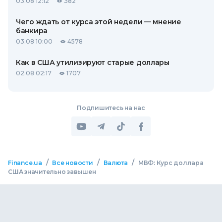
03.08 12:12
382
Чего ждать от курса этой недели — мнение
банкира
03.08 10:00
4578
Как в США утилизируют старые доллары
02.08 02:17
1707
Подпишитесь на нас
/
/
/
Finance.ua
Все новости
Валюта
МВФ: Курс доллара
США значительно завышен