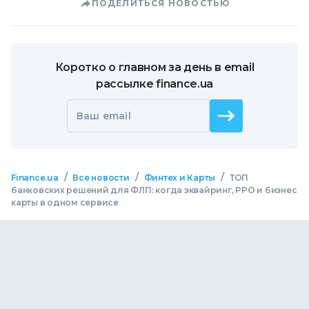
ПОДЕЛИТЬСЯ НОВОСТЬЮ
Коротко о главном за день в email
рассылке finance.ua
Ваш email
/
/
/
Finance.ua
Все новости
Финтех и Карты
ТОП
банковских решений для ФЛП: когда эквайринг, РРО и бизнес
карты в одном сервисе