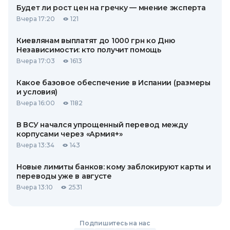
Будет ли рост цен на гречку — мнение эксперта
Вчера 17:20
121
Киевлянам выплатят до 1000 грн ко Дню
Независимости: кто получит помощь
Вчера 17:03
1613
Какое базовое обеспечение в Испании (размеры
и условия)
Вчера 16:00
1182
В ВСУ начался упрощенный перевод между
корпусами через «Армия+»
Вчера 13:34
143
Новые лимиты банков: кому заблокируют карты и
переводы уже в августе
Вчера 13:10
2531
Подпишитесь на нас