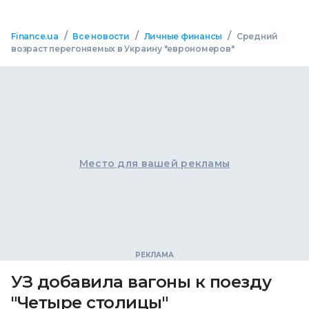
/
/
/
Finance.ua
Все новости
Личные финансы
Средний
возраст перегоняемых в Украину "еврономеров"
Место для вашей рекламы
УЗ добавила вагоны к поезду
"Четыре столицы"