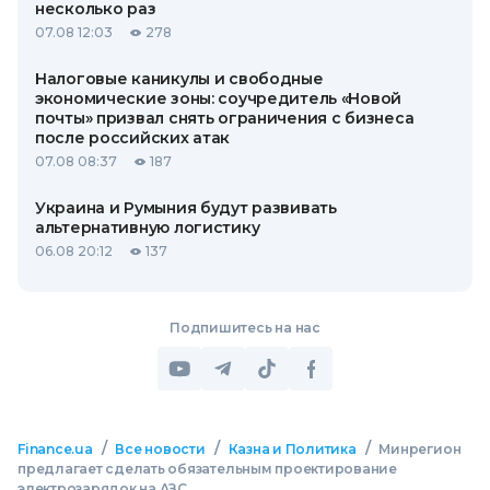
несколько раз
07.08 12:03
278
Налоговые каникулы и свободные
экономические зоны: соучредитель «Новой
почты» призвал снять ограничения с бизнеса
после российских атак
07.08 08:37
187
Украина и Румыния будут развивать
альтернативную логистику
06.08 20:12
137
Подпишитесь на нас
/
/
/
Finance.ua
Все новости
Казна и Политика
Минрегион
предлагает сделать обязательным проектирование
электрозарядок на АЗС