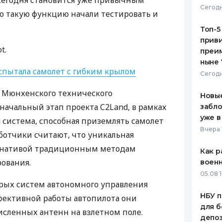
 сегодня становится уже привычным
Сегодн
 такую ​​функцию начали тестировать и
ЕЖЕМЕСЯЧНЫЙ ОБЗОР
ПУТЕВО
КЕШБЭКА
СТРАХО
Топ-5
приви
ПУТЕВОДИТЕЛИ ПО
ВСЕ СТ
t.
преим
БАНКОВСКИМ КАРТАМ
ныне 
СТРАХО
испытала самолет с гибким крылом
Сегодн
ОТЗЫВЫ
 Мюнхенского технического
КОМПАН
Новые
начальный этап проекта C2Land, в рамках
забло
ДОСТАВ
уже в
я система, способная приземлять самолет
Вчера 
аботчики считают, что уникальная
КОНТАК
ернативой традиционным методам
Как р
ования.
воен
05.08 1
рых систем автономного управления
НБУ п
ффективной работы автопилота они
для б
сленных антенн на взлетном поле.
депо