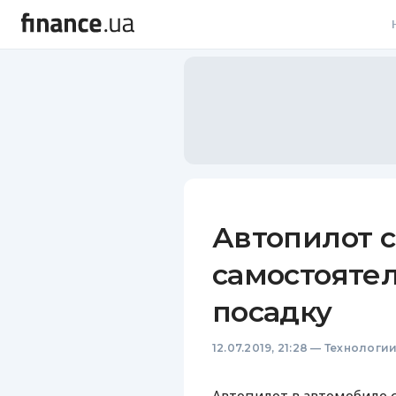
В
В
Л
А
Н
Автопилот 
С
самостояте
П
посадку
Т
12.07.2019, 21:28
—
Технологи
Р