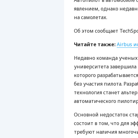
Автопилот в автомобиле
явлением, однако недавно
на самолетах.
Об этом сообщает TechSpo
Читайте также:
Airbus 
Недавно команда ученых
университета завершила 
которого разрабатываетс
без участия пилота. Разр
технология станет альт
автоматического пилотир
Основной недостаток ста
состоит в том, что для э
требуют наличия многочи