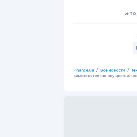
ПО
/
/
Finance.ua
Все новости
Те
самостоятельно осуществил п