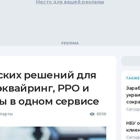
Место для вашей рекламы
ских решений для
ТАКЖЕ
эквайринг, РРО и
Зараб
украи
ы в одном сервисе
сокра
Сегодн
 Карты
6556
НБУ 
клиен
Сегодн