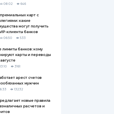
я 08:02
646
ДИТЕЛИ ПО
ВАНИЮ
 премиальных карт с
легиями: какие
РАХОВЫЕ ПОЛИСЫ
ущества могут получить
VIP-клиенты банков
ВЫЕ КОМПАНИИ
я 06:50
533
 О СТРАХОВЫХ
ИЯХ
 лимиты банков: кому
кируют карты и переводы
КА И ОПЛАТА
 августе
13:10
3161
ТЫ
аботает арест счетов
нообязанных мужчин
6:33
13232
редлагает новые правила
езналичных расчетов и
зитов