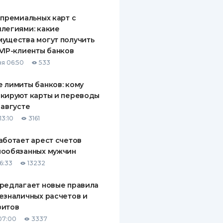
 премиальных карт с
легиями: какие
ущества могут получить
VIP-клиенты банков
я 06:50
533
 лимиты банков: кому
кируют карты и переводы
 августе
13:10
3161
аботает арест счетов
нообязанных мужчин
6:33
13232
редлагает новые правила
езналичных расчетов и
зитов
07:00
3337