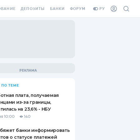
ОВАНИЕ
ДЕПОЗИТЫ
БАНКИ
ФОРУМ
РУ
ВСЕ ДЕПОЗИТЫ
ВСЕ БАНКИ
ВАНИЕ ЖИЛЬЯ ОТ
ДЕПОЗИТЫ В USD
ОТЗЫВЫ О БАНКАХ
И ШАХЕДОВ
ДЕПОЗИТЫ В EUR
МИКРОФИНАНСОВЫЕ
АХОВКА ЗАГРАНИЦУ
ОРГАНИЗАЦИИ
БОНУС К ДЕПОЗИТАМ
ОТЗЫВЫ ОБ МФО
УСЛОВИЯ АКЦИИ
Я КАРТА
 ПО ТЕМЕ
ВОПРОСЫ И ОТВЕТЫ
ОННАЯ ВИНЬЕТКА
отная плата, получаемая
ДЕПОЗИТНЫЙ КАЛЬКУЛЯТОР
нцами из-за границы,
Я СОТРУДНИКОВ
тилась на 23,6% - НБУ
ПУТЕВОДИТЕЛИ ПО
я 10:00
140
SSISTANCE
СБЕРЕЖЕНИЯМ
обяжет банки информировать
ВАНИЕ ОТ
тов о статусе платежей
ТНЫХ СЛУЧАЕВ