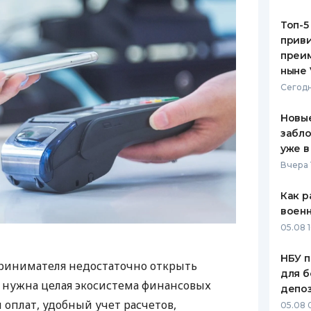
Топ-5
приви
преим
ныне 
Сегодн
Новые
забло
уже в
Вчера 
Как р
воен
05.08 1
НБУ п
ринимателя недостаточно открыть
для б
у нужна целая экосистема финансовых
депо
 оплат, удобный учет расчетов,
05.08 