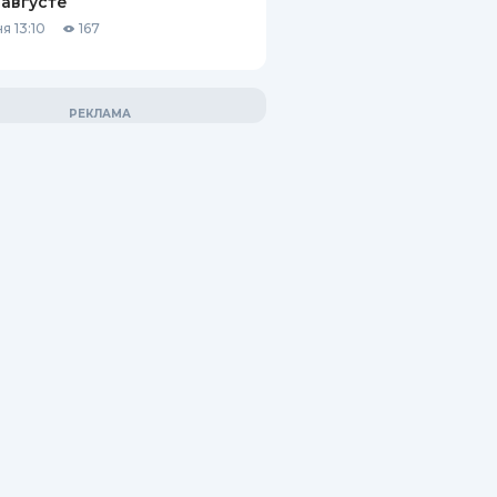
 августе
я 13:10
167