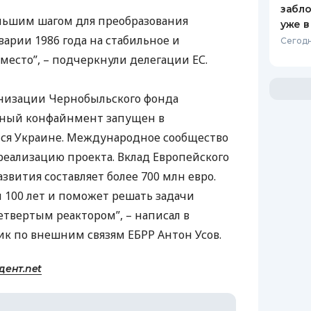
забло
льшим шагом для преобразования
уже в
арии 1986 года на стабильное и
Сегодн
место”, – подчеркнули делегации ЕС.
ганизации Чернобыльского фонда
сный конфайнмент запущен в
тся Украине. Международное сообщество
 реализацию проекта. Вклад Европейского
звития составляет более 700 млн евро.
100 лет и поможет решать задачи
етвертым реактором”, – написал в
ник по внешним связям
ЕБРР
Антон Усов.
дент.net