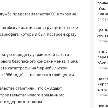
.
гриве
ЕЖЕМЕСЯЧНЫЙ ОБЗОР
ПУТЕВО
(Укрг
КЕШБЭКА
СТРАХО
лужба представительства ЕС в Украине.
подд
04.08 
ПУТЕВОДИТЕЛИ ПО
ВСЕ СТ
 за обслуживание конструкции, а также
БАНКОВСКИМ КАРТАМ
Где д
СТРАХО
саркофага, который был построен сразу
жиль
ОТЗЫВЫ
Сегодн
КОМПАН
В ВСУ
льную передачу украинской власти
ДОСТАВ
пере
нового безопасного конфайнмента (
НБК
),
«Арм
КОНТАК
есте катастрофы на Чернобыльской
Сегодн
 1986 году”, – говорится в сообщении.
После
Херсо
тельстве отметили, что ожидают
элект
троительства нового временного
Сегодн
го ядерного топлива.
Новые