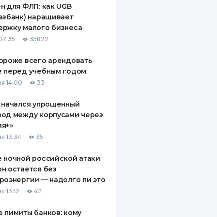
н для ФЛП: как UGB
ДИТЕЛИ ПО
азбанк) наращивает
ВАНИЮ
ержку малого бизнеса
07:35
35822
РАХОВЫЕ ПОЛИСЫ
ороже всего арендовать
ВЫЕ КОМПАНИИ
е перед учебным годом
 О СТРАХОВЫХ
я 14:00
33
ИЯХ
 начался упрощенный
КА И ОПЛАТА
вод между корпусами через
ия+»
ТЫ
я 13:34
35
 ночной российской атаки
н остается без
роэнергии — надолго ли это
я 13:12
42
 лимиты банков: кому