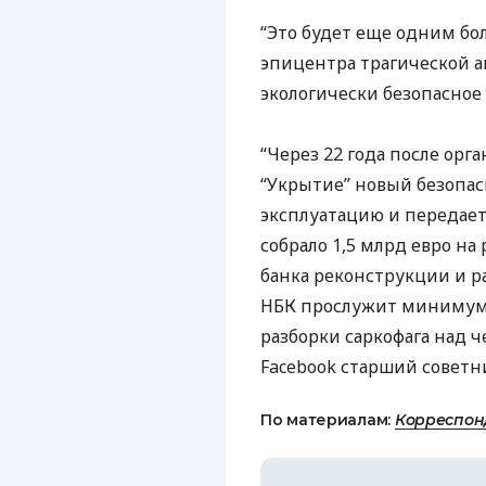
“Это будет еще одним бо
эпицентра трагической ав
экологически безопасное 
“Через 22 года после ор
“Укрытие” новый безопа
эксплуатацию и передае
собрало 1,5 млрд евро на
банка реконструкции и ра
НБК
прослужит минимум 
разборки саркофага над ч
Facebook старший совет
По материалам:
Корреспон