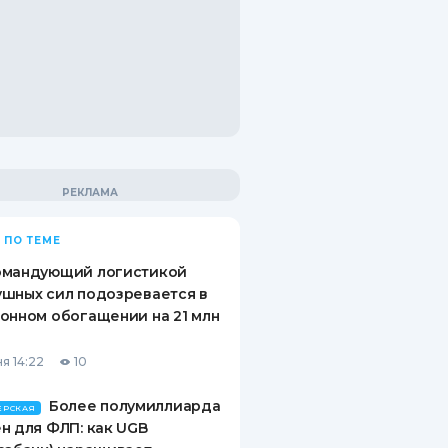
 ПО ТЕМЕ
омандующий логистикой
шных сил подозревается в
онном обогащении на 21 млн
я 14:22
10
Более полумиллиарда
ЕРСКАЯ
н для ФЛП: как UGB