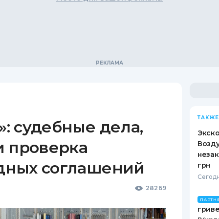
ТАКЖЕ
: судебные дела,
Экск
и проверка
Возду
незак
дных соглашений
грн
Сегодн
28269
ПАРТН
гриве