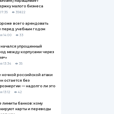
азбанк) наращивает
ержку малого бизнеса
07:35
35822
ороже всего арендовать
е перед учебным годом
я 14:00
33
 начался упрощенный
вод между корпусами через
ия+»
я 13:34
35
 ночной российской атаки
н остается без
роэнергии — надолго ли это
я 13:12
42
 лимиты банков: кому
кируют карты и переводы