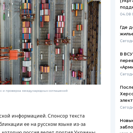
(Укрг
подд
04.08 
Где д
жиль
Сегодн
В ВСУ
пере
«Арм
Сегодн
После
нс и проверка международных соглашений
Херсо
элект
Сегодн
ской информацией. Спонсор текста
Новые
бликации ее на русском языке из-за
забло
которую россия ведет против Украины.