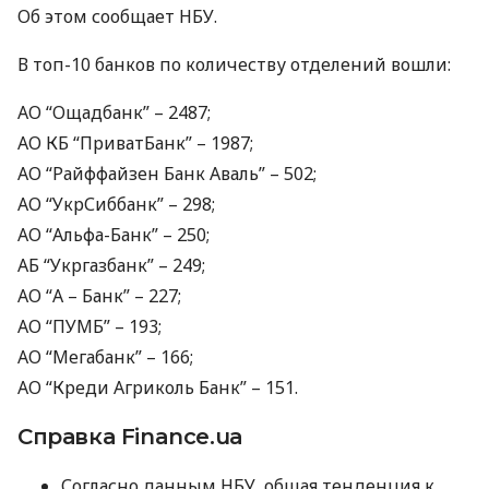
Об этом сообщает
НБУ
.
В топ-10 банков по количеству отделений вошли:
АО “Ощадбанк” – 2487;
АО КБ “ПриватБанк” – 1987;
АО “Райффайзен Банк Аваль” – 502;
АО “УкрСиббанк” – 298;
АО “Альфа-Банк” – 250;
АБ “Укргазбанк” – 249;
АО “А – Банк” – 227;
АО “
ПУМБ
” – 193;
АО “Мегабанк” – 166;
АО “Креди Агриколь Банк” – 151.
Справка Finance.ua
Согласно данным
НБУ
, общая тенденция к